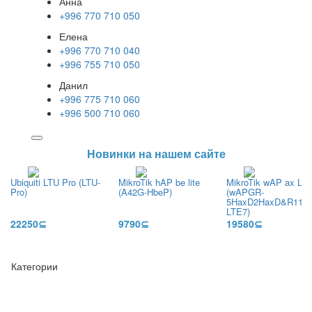
Анна
+996 770 710 050
Елена
+996 770 710 040
+996 755 710 050
Данил
+996 775 710 060
+996 500 710 060
Новинки на нашем сайте
Ubiquiti LTU Pro (LTU-
MikroTik hAP be lite
MikroTik wAP ax LTE
Pro)
(A42G-HbeP)
(wAPGR-
5HaxD2HaxD&R11e-
LTE7)
22250⊆
9790⊆
19580⊆
Категории