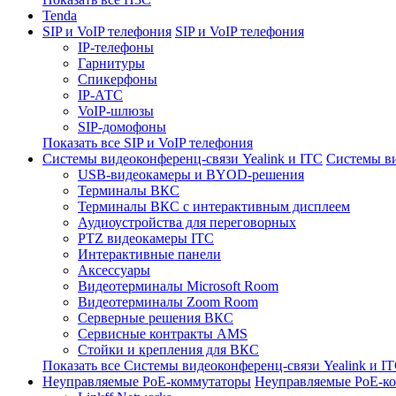
Tenda
SIP и VoIP телефония
SIP и VoIP телефония
IP-телефоны
Гарнитуры
Спикерфоны
IP-АТС
VoIP-шлюзы
SIP-домофоны
Показать все SIP и VoIP телефония
Системы видеоконференц-связи Yealink и ITC
Системы ви
USB-видеокамеры и BYOD-решения
Терминалы ВКС
Терминалы ВКС с интерактивным дисплеем
Аудиоустройства для переговорных
PTZ видеокамеры ITC
Интерактивные панели
Аксессуары
Видеотерминалы Microsoft Room
Видеотерминалы Zoom Room
Серверные решения ВКС
Сервисные контракты AMS
Стойки и крепления для ВКС
Показать все Системы видеоконференц-связи Yealink и I
Неуправляемые PoE-коммутаторы
Неуправляемые PoE-к