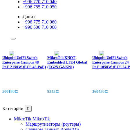
+996 770 710 040
+996 755 710 050
Данил
+996 775 710 060
+996 500 710 060
Ubiquiti UniFi Switch
MikroTik KNOT
Ubiquiti UniFi Switch
Enterprise Campus 48
Embedded LTE4 Global
Enterprise Campus 24
PoE 2150W (ECS-48-PoE)
(EG25-G&KNe)
PoE 1050W (ECS-24-P
500180⊆
9345⊆
360450⊆
Категории
MikroTik
MikroTik
Маршрутизаторы (роутеры)
Серверы данных RouterOS