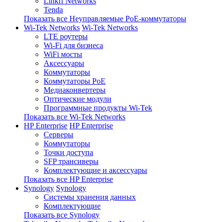
Linkff Networks
Tenda
Показать все Неуправляемые PoE-коммутаторы
Wi-Tek Networks
Wi-Tek Networks
LTE роутеры
Wi-Fi для бизнеса
WiFi мосты
Аксессуары
Коммутаторы
Коммутаторы PoE
Медиаконвертеры
Оптические модули
Программные продукты Wi-Tek
Показать все Wi-Tek Networks
HP Enterprise
HP Enterprise
Серверы
Коммутаторы
Точки доступа
SFP трансиверы
Комплектующие и аксессуары
Показать все HP Enterprise
Synology
Synology
Системы хранения данных
Комплектующие
Показать все Synology