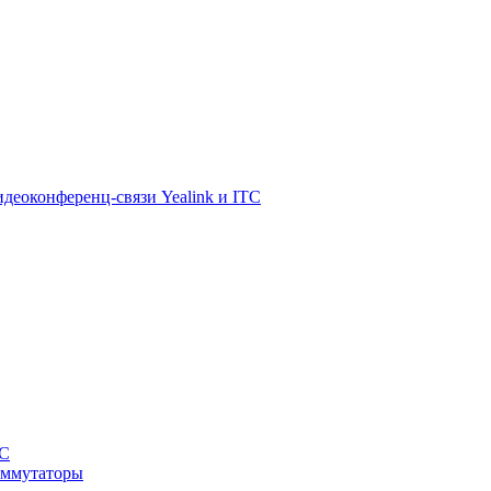
деоконференц-связи Yealink и ITC
TC
оммутаторы