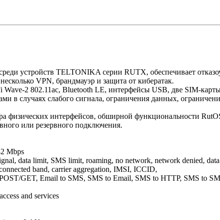
реди устройств TELTONIKA серии RUTX, обеспечивает отказоу
есколько VPN, брандмауэр и защита от кибератак.
i Wave-2 802.11ac, Bluetooth LE, интерфейсы USB, две SIM-кар
ми в случаях слабого сигнала, ограничения данных, ограничени
ра физических интерфейсов, обширной функциональности RutOS
ного или резервного подключения.
 42 Mbps
gnal, data limit, SMS limit, roaming, no network, network denied, data
connected band, carrier aggregation, IMSI, ICCID,
P POST/GET, Email to SMS, SMS to Email, SMS to HTTP, SMS to SM
 access and services