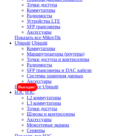
Точки доступа
Коммутаторы
Радиомосты
Устройства LTE
SFP трансиверы
Аксессуары
Показать все MikroTik
Ubiquiti
Ubiquiti
Коммутаторы
Маршрутизаторы (роутеры)
Точки доступа и контроллеры
Радиомосты
SFP трансиверы и DAC кабели
Системы хранения данных
Аксессуары
Показать все Ubiquiti
Выгодно!
H3C
H3C
L2 коммутаторы
L3 коммутаторы
Точки доступа
Шлюзы и контроллеры
Аксессуары
Межсетевые экраны
Серверы
Показать все H3C