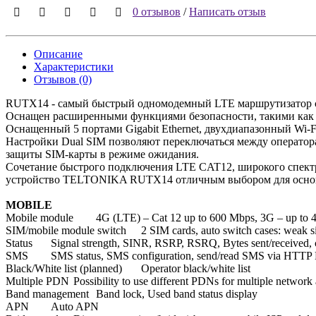
0 отзывов
/
Написать отзыв
Описание
Характеристики
Отзывов (0)
RUTX14 - самый быстрый одномодемный LTE маршрутизатор с
Оснащен расширенными функциями безопасности, такими как н
Оснащенный 5 портами Gigabit Ethernet, двухдиапазонный Wi-F
Настройки Dual SIM позволяют переключаться между оператора
защиты SIM-карты в режиме ожидания.
Сочетание быстрого подключения LTE CAT12, широкого спект
устройство TELTONIKA RUTX14 отличным выбором для основ
MOBILE
Mobile module
4G (LTE) – Cat 12 up to 600 Mbps, 3G – up to
SIM/mobile module switch
2 SIM cards, auto switch cases: weak si
Status
Signal strength, SINR, RSRP, RSRQ, Bytes sent/received, 
SMS
SMS status, SMS configuration, send/read SMS via HTT
Black/White list (planned)
Operator black/white list
Multiple PDN
Possibility to use different PDNs for multiple network
Band management
Band lock, Used band status display
APN
Auto APN