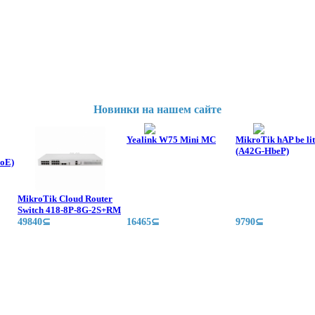
Новинки на нашем сайте
Yealink W75 Mini MC
MikroTik hAP be li
(A42G-HbeP)
oE)
MikroTik Cloud Router
Switch 418-8P-8G-2S+RM
49840⊆
16465⊆
9790⊆