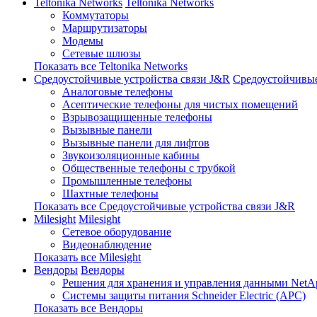
Teltonika Networks
Teltonika Networks
Коммутаторы
Маршрутизаторы
Модемы
Сетевые шлюзы
Показать все Teltonika Networks
Средоустойчивые устройства связи J&R
Средоустойчивые
Аналоговые телефоны
Асептические телефоны для чистых помещений
Взрывозащищенные телефоны
Вызывные панели
Вызывные панели для лифтов
Звукоизоляционные кабины
Общественные телефоны с трубкой
Промышленные телефоны
Шахтные телефоны
Показать все Средоустойчивые устройства связи J&R
Milesight
Milesight
Сетевое оборудование
Видеонаблюдение
Показать все Milesight
Вендоры
Вендоры
Решения для хранения и управления данными NetA
Системы защиты питания Schneider Electric (APC)
Показать все Вендоры