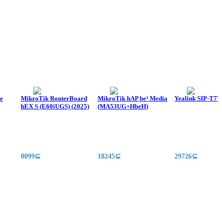
te
MikroTik RouterBoard
MikroTik hAP be³ Media
Yealink SIP-T77
hEX S (E60iUGS) (2025)
(MA53UG+HbeH)
8099⊆
18245⊆
29726⊆