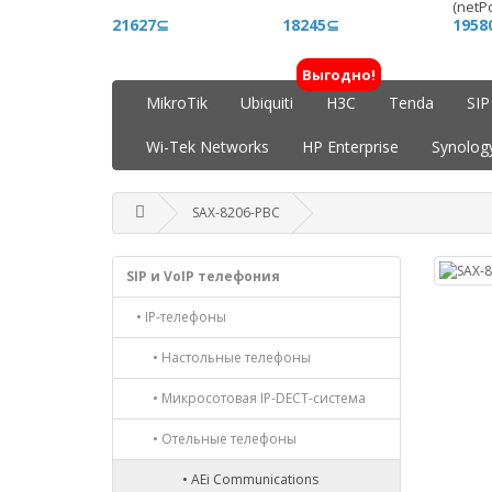
(netPo
21627⊆
18245⊆
1958
Выгодно!
MikroTik
Ubiquiti
H3C
Tenda
SIP
Wi-Tek Networks
HP Enterprise
Synolog
SAX-8206-PBC
SIP и VoIP телефония
• IP-телефоны
• Настольные телефоны
• Микросотовая IP-DECT-система
• Отельные телефоны
• AEi Communications