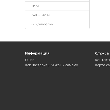
• IP-АТС
• VoIP-шлюзы
• SIP-домофоны
Информация
Служба
О нас
Контакт
Как настроить MikroTik самому
Карта с