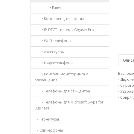
• Fanvil
• Конференц-телефоны
• IP-DECT-системы Gigaset Pro
• Wi-Fi-телефоны
• Аксессуары
Опис
• Видеотелефоны
Беспрово
• Консоли мониторинга и
- Двухли
оповещения
- 6 про
• Телефоны для call-центра
- Удержа
- Сопряг
• Телефоны для Microsoft Skype for
Business
• Гарнитуры
• Спикерфоны