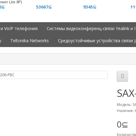
wer Lite 8P)
0⊆
53667⊆
9345⊆
11
 и VoIP телефония
Системы видеоконференц-связи Yealink и 
y
Teltonika Networks
Средоустойчивые устройства связи 
SAX
Модель: S
Наличие: 
0⊆
Количеств