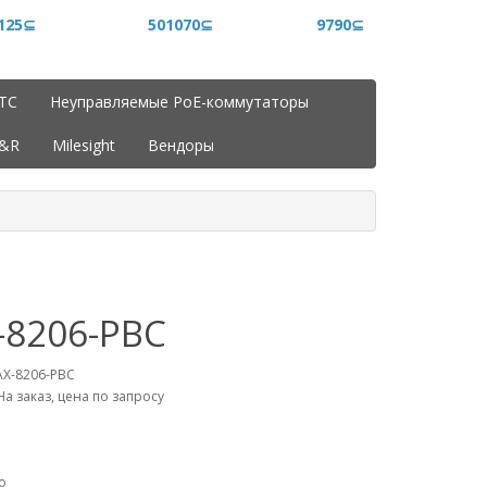
125⊆
501070⊆
9790⊆
ITC
Неуправляемые PoE-коммутаторы
J&R
Milesight
Вендоры
-8206-PBC
AX-8206-PBC
На заказ, цена по запросу
о