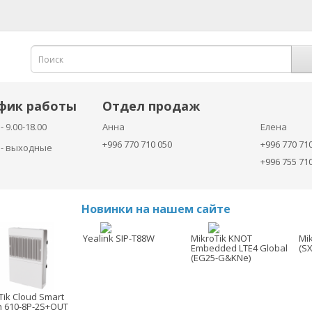
фик работы
Отдел продаж
- 9.00-18.00
Анна
Елена
+996 770 710 050
+996 770 71
с - выходные
+996 755 71
Новинки на нашем сайте
Yealink SIP-T88W
MikroTik KNOT
Mik
Embedded LTE4 Global
(S
(EG25-G&KNe)
Tik Cloud Smart
h 610-8P-2S+OUT