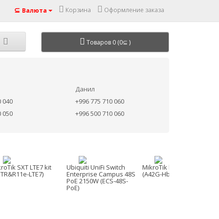
⊆
Корзина
Оформление заказа
Валюта
Товаров 0 (0⊆ )
Данил
0 040
+996 775 710 060
0 050
+996 500 710 060
roTik SXT LTE7 kit
Ubiquiti UniFi Switch
MikroTik hAP be lite
XTR&R11e-LTE7)
Enterprise Campus 48S
(A42G-HbeP)
PoE 2150W (ECS-48S-
PoE)