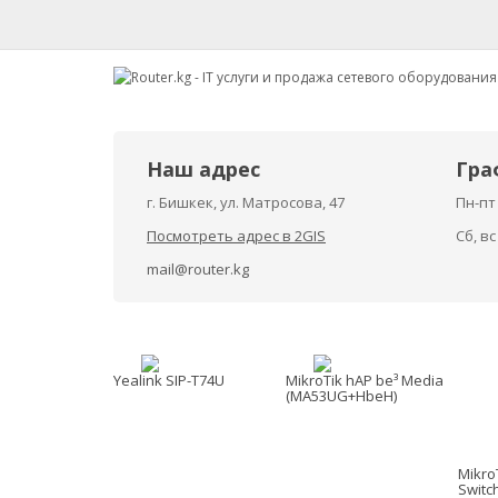
Наш адрес
Гра
г. Бишкек, ул. Матросова, 47
Пн-пт 
Посмотреть адрес в 2GIS
Сб, в
mail@router.kg
Yealink SIP-T74U
MikroTik hAP be³ Media
(MA53UG+HbeH)
Mikro
Switc