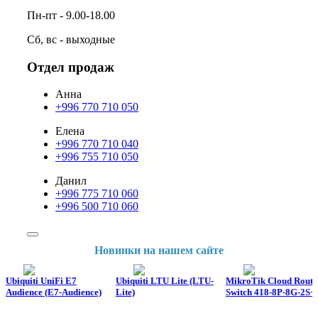
Пн-пт - 9.00-18.00
Сб, вс - выходные
Отдел продаж
Анна
+996 770 710 050
Елена
+996 770 710 040
+996 755 710 050
Данил
+996 775 710 060
+996 500 710 060
Новинки на нашем сайте
Ubiquiti UniFi E7
Ubiquiti LTU Lite (LTU-
MikroTik Cloud Route
Audience (E7-Audience)
Lite)
Switch 418-8P-8G-2S