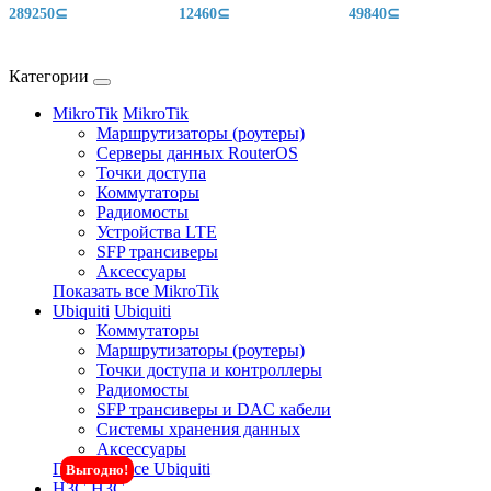
289250⊆
12460⊆
49840⊆
Категории
MikroTik
MikroTik
Маршрутизаторы (роутеры)
Серверы данных RouterOS
Точки доступа
Коммутаторы
Радиомосты
Устройства LTE
SFP трансиверы
Аксессуары
Показать все MikroTik
Ubiquiti
Ubiquiti
Коммутаторы
Маршрутизаторы (роутеры)
Точки доступа и контроллеры
Радиомосты
SFP трансиверы и DAC кабели
Системы хранения данных
Аксессуары
Показать все Ubiquiti
Выгодно!
H3C
H3C