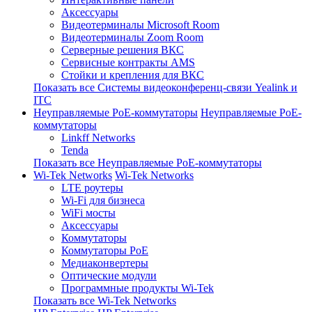
Аксессуары
Видеотерминалы Microsoft Room
Видеотерминалы Zoom Room
Серверные решения ВКС
Сервисные контракты AMS
Стойки и крепления для ВКС
Показать все Системы видеоконференц-связи Yealink и
ITC
Неуправляемые PoE-коммутаторы
Неуправляемые PoE-
коммутаторы
Linkff Networks
Tenda
Показать все Неуправляемые PoE-коммутаторы
Wi-Tek Networks
Wi-Tek Networks
LTE роутеры
Wi-Fi для бизнеса
WiFi мосты
Аксессуары
Коммутаторы
Коммутаторы PoE
Медиаконвертеры
Оптические модули
Программные продукты Wi-Tek
Показать все Wi-Tek Networks