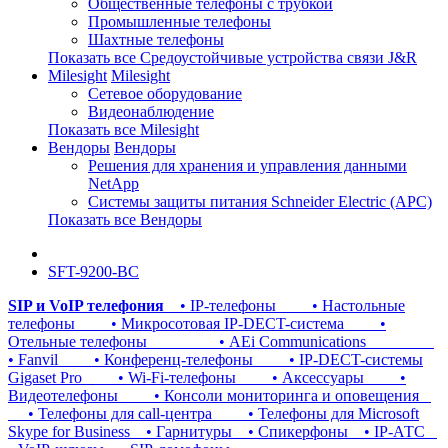
Общественные телефоны с трубкой
Промышленные телефоны
Шахтные телефоны
Показать все Средоустойчивые устройства связи J&R
Milesight
Milesight
Сетевое оборудование
Видеонаблюдение
Показать все Milesight
Вендоры
Вендоры
Решения для хранения и управления данными
NetApp
Системы защиты питания Schneider Electric (APC)
Показать все Вендоры
SFT-9200-BC
SIP и VoIP телефония
• IP-телефоны
• Настольные
телефоны
• Микросотовая IP-DECT-система
•
Отельные телефоны
• AEi Communications
• Fanvil
• Конференц-телефоны
• IP-DECT-системы
Gigaset Pro
• Wi-Fi-телефоны
• Аксессуары
•
Видеотелефоны
• Консоли мониторинга и оповещения
• Телефоны для call-центра
• Телефоны для Microsoft
Skype for Business
• Гарнитуры
• Спикерфоны
• IP-АТС