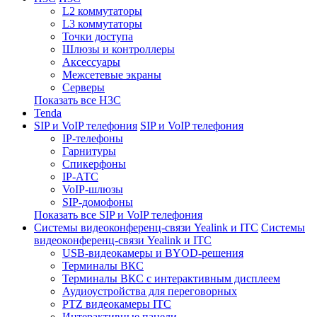
L2 коммутаторы
L3 коммутаторы
Точки доступа
Шлюзы и контроллеры
Аксессуары
Межсетевые экраны
Серверы
Показать все H3C
Tenda
SIP и VoIP телефония
SIP и VoIP телефония
IP-телефоны
Гарнитуры
Спикерфоны
IP-АТС
VoIP-шлюзы
SIP-домофоны
Показать все SIP и VoIP телефония
Системы видеоконференц-связи Yealink и ITC
Системы
видеоконференц-связи Yealink и ITC
USB-видеокамеры и BYOD-решения
Терминалы ВКС
Терминалы ВКС с интерактивным дисплеем
Аудиоустройства для переговорных
PTZ видеокамеры ITC
Интерактивные панели