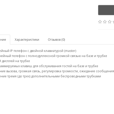
ание
Характеристики
Отзывов (0)
йный IP-телефон с двойной клавиатурой (master)
нейный телефон с полнодуплексной громкой связью на базе и трубке
й дисплей на трубке
раммируемых клавиш для обслуживания гостей на базе и трубке
ние вызова, громкая связь, регулировка громкости, ожидание сообщения
ление тремя (до трех) дополнительными беспроводными трубками