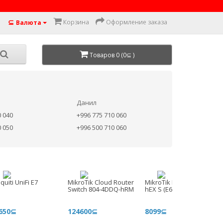
⊆
Корзина
Оформление заказа
Валюта
Товаров 0 (0⊆ )
Данил
0 040
+996 775 710 060
0 050
+996 500 710 060
quiti UniFi E7
MikroTik Cloud Router
MikroTik RouterBoard
Switch 804-4DDQ-hRM
hEX S (E60iUGS) (2025)
650⊆
124600⊆
8099⊆