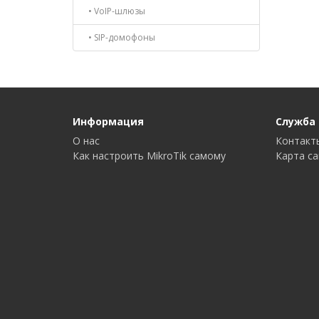
• VoIP-шлюзы
• SIP-домофоны
Информация
Служба
О нас
Контакт
Как настроить MikroTik самому
Карта с