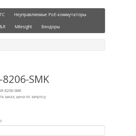
ITC
Неуправляемые PoE-коммутаторы
J&R
Milesight
Вендоры
-8206-SMK
GR-8206-SMK
На заказ, цена по запросу
о