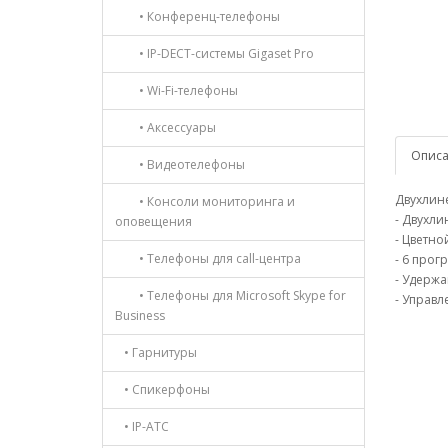
• Конференц-телефоны
• IP-DECT-системы Gigaset Pro
• Wi-Fi-телефоны
• Аксессуары
Опис
• Видеотелефоны
Двухлине
• Консоли мониторинга и
- Двухли
оповещения
- Цветно
• Телефоны для call-центра
- 6 прог
- Удержа
• Телефоны для Microsoft Skype for
- Управ
Business
• Гарнитуры
• Спикерфоны
• IP-АТС