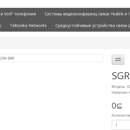
 и VoIP телефония
Системы видеоконференц-связи Yealink и 
y
Teltonika Networks
Средоустойчивые устройства связи 
SGR
Модель: S
Наличие: 
0⊆
Количеств