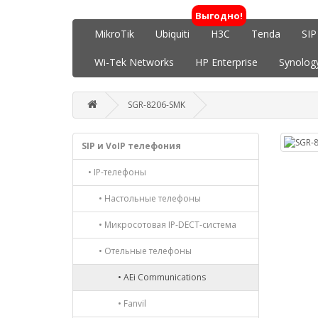
Выгодно!
MikroTik
Ubiquiti
H3C
Tenda
SIP
Wi-Tek Networks
HP Enterprise
Synolog
SGR-8206-SMK
SIP и VoIP телефония
• IP-телефоны
• Настольные телефоны
• Микросотовая IP-DECT-система
• Отельные телефоны
• AEi Communications
• Fanvil