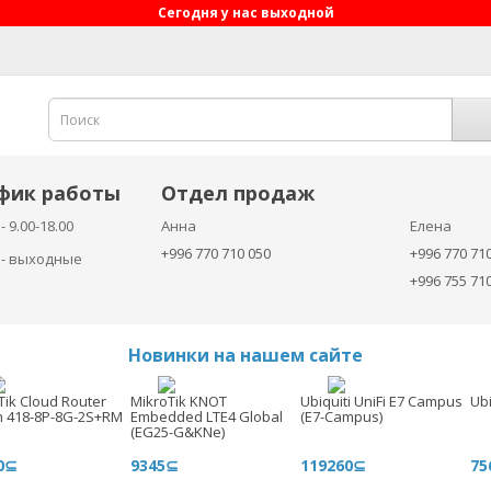
Сегодня у нас выходной
фик работы
Отдел продаж
- 9.00-18.00
Анна
Елена
+996 770 710 050
+996 770 71
с - выходные
+996 755 71
Новинки на нашем сайте
Tik Cloud Router
MikroTik KNOT
Ubiquiti UniFi E7 Campus
Ubi
h 418-8P-8G-2S+RM
Embedded LTE4 Global
(E7-Campus)
(EG25-G&KNe)
0⊆
9345⊆
119260⊆
75