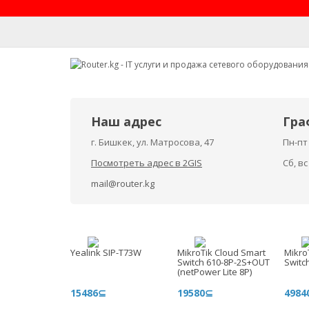
Наш адрес
Гра
г. Бишкек, ул. Матросова, 47
Пн-пт 
Посмотреть адрес в 2GIS
Сб, в
mail@router.kg
Yealink SIP-T73W
MikroTik Cloud Smart
Mikro
Switch 610-8P-2S+OUT
Switc
(netPower Lite 8P)
15486⊆
19580⊆
4984