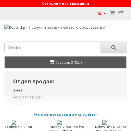
Сегодня у нас выходной
⊆
Товаров 0 (0⊆ )
Отдел продаж
Анна
+996 770 710 050
Елена
+996 770 710 040
Новинки на нашем сайте
+996 755 710 050
Данил
Yealink SIP-T74U
MikroTik hAP be lite
MikroTik CRS812-8D