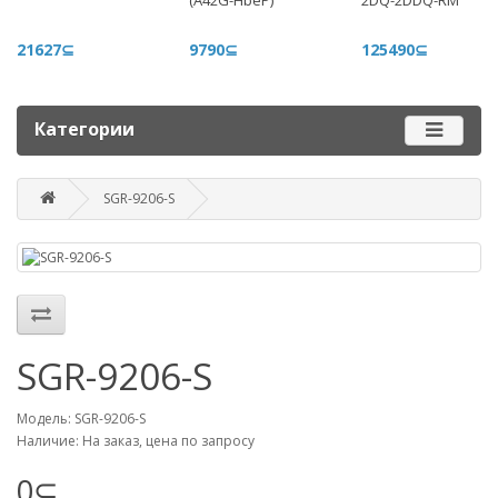
(A42G-HbeP)
2DQ-2DDQ-RM
+996 775 710 060
+996 500 710 060
21627⊆
9790⊆
125490⊆
График работы
Пн-пт - 9.00-18.00
Категории
Сб, вс - выходные
SGR-9206-S
Наш адрес
г. Бишкек, ул. Матросова, 47
Посмотреть адрес в 2GIS
mail@router.kg
SGR-9206-S
Модель: SGR-9206-S
Наличие: На заказ, цена по запросу
0⊆