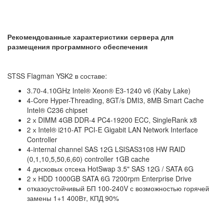
Рекомендованные характеристики сервера для
размещения программного обеспечения
STSS Flagman YSK2 в составе:
3.70-4.10GHz Intel® Xeon® E3-1240 v6 (Kaby Lake)
4-Core Hyper-Threading, 8GT/s DMI3, 8MB Smart Cache
Intel® C236 chipset
2 х DIMM 4GB DDR-4 PC4-19200 ECC, SingleRank x8
2 х Intel® i210-AT PCI-E Gigabit LAN Network Interface
Controller
4-internal channel SAS 12G LSISAS3108 HW RAID
(0,1,10,5,50,6,60) controller 1GB cache
4 дисковых отсека HotSwap 3.5" SAS 12G / SATA 6G
2 х HDD 1000GB SATA 6G 7200rpm Enterprise Drive
отказоустойчивый БП 100-240V с возможностью горячей
замены 1+1 400Вт, КПД 90%