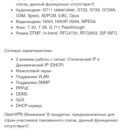
союза, данный функционал отсутствует!)
Аудиокодеки: G711 (alaw/ulaw), G722, G726, G729A,
GSM, Speex, ADPCM, iLBC, Opus
Видеокодеки: H263, H263P, H264, MPEG4
Факс: Т.30, Т.38, G.711 Passthrough
Режим DTMF: In-band, RFC4733, RFC2833, SIP INFO
Сетевые характеристики:
2 режима работы с сетью: Статический IP и
Динамический IP (DHCP)
Межсетевой экран
Поддержка VLAN
Поддержка SNMP
PPPoE
DDNS
QoS
DHCP-сервер
OpenVPN (Внимание! В продуктах, предназначенных для
стран-участников таможенного союза, данный функционал
отсутствует!)