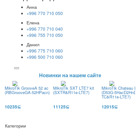
Анна
+996 770 710 050
Елена
+996 770 710 040
+996 755 710 050
Данил
+996 775 710 060
+996 500 710 060
Новинки на нашем сайте
MikroTik GrooveA 52 ac
MikroTik SXT LTE7 kit
MikroTik Chateau LT
(RBGrooveGA-52HPacn)
(SXTR&R11e-LTE7)
(D53G-5HacD2HnD-
TC&R11e-LTE7)
10235⊆
11125⊆
12015⊆
Категории