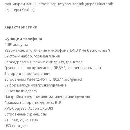
гарнитурам или Bluetooth-гарнитурам Yealink (через Bluetooth-
адаптеры Yealink).
Характеристики
Функции телефона
4 SIP-аккаунта
Удержание, отключение микрофона, DND ("Не беспокоить")
Быстрый набор, горячая линия
Переадресация, режим ожидания, трансфер
Групповое прослушивание, SIP SMS, экстренные вызовы
5-сторонняя конференция
Встроенный Wi-Fi (2,4/5 ГГц, 802.11a/b/g/n/ac)
Выбор мелодии/загрузка/удаление
Вызов по IP-адресу
Настройка времени: автоматически или вручную
Правила набора, поддержка BLF
XML-браузер, Action URL/URI
Встроенные скриншоты
RTCP-XR, VQ-RTCPXR
USB-порт для: