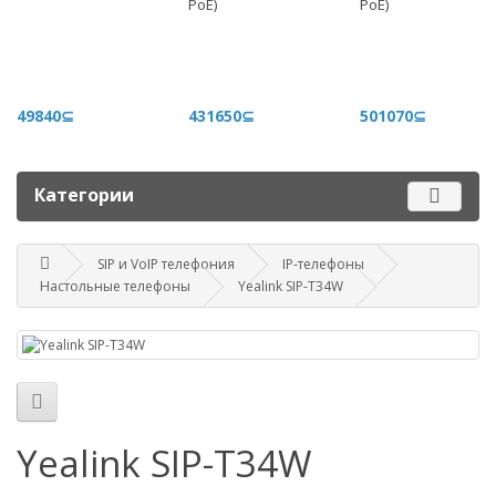
PoE)
PoE)
+996 500 710 060
График работы
Пн-пт - 9.00-18.00
49840⊆
431650⊆
501070⊆
Сб, вс - выходные
Наш адрес
Категории
г. Бишкек, ул. Матросова, 47
Посмотреть адрес в 2GIS
mail@router.kg
SIP и VoIP телефония
IP-телефоны
Настольные телефоны
Yealink SIP-T34W
Yealink SIP-T34W