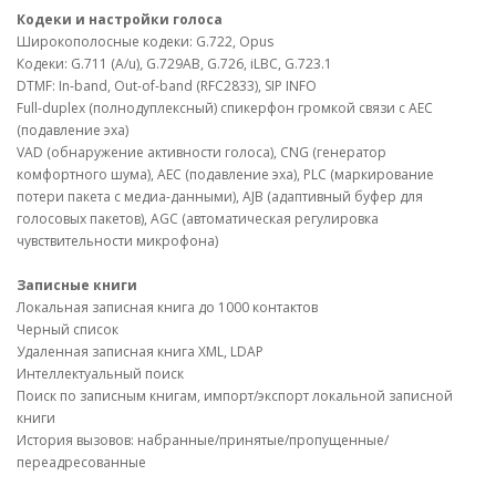
Кодеки и настройки голоса
Широкополосные кодеки: G.722, Opus
Кодеки: G.711 (A/u), G.729AB, G.726, iLBC, G.723.1
DTMF: In-band, Out-of-band (RFC2833), SIP INFO
Full-duplex (полнодуплексный) спикерфон громкой связи с AEC
(подавление эха)
VAD (обнаружение активности голоса), CNG (генератор
комфортного шума), AEC (подавление эха), PLC (маркирование
потери пакета с медиа-данными), AJB (адаптивный буфер для
голосовых пакетов), AGC (автоматическая регулировка
чувствительности микрофона)
Записные книги
Локальная записная книга до 1000 контактов
Черный список
Удаленная записная книга XML, LDAP
Интеллектуальный поиск
Поиск по записным книгам, импорт/экспорт локальной записной
книги
История вызовов: набранные/принятые/пропущенные/
переадресованные