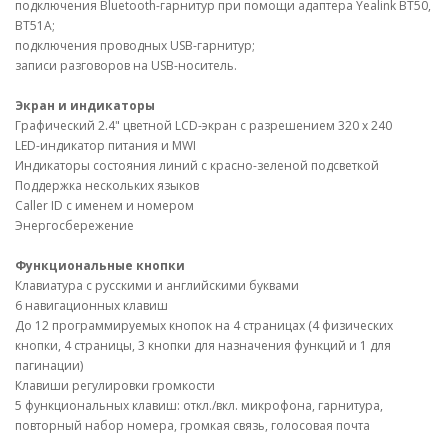
подключения Bluetooth-гарнитур при помощи адаптера Yealink BT50,
BT51A;
подключения проводных USB-гарнитур;
записи разговоров на USB-носитель.
Экран и индикаторы
Графический 2.4" цветной LCD-экран с разрешением 320 х 240
LED-индикатор питания и MWI
Индикаторы состояния линий с красно-зеленой подсветкой
Поддержка нескольких языков
Caller ID с именем и номером
Энергосбережение
Функциональные кнопки
Клавиатура с русскими и английскими буквами
6 навигационных клавиш
До 12 программируемых кнопок на 4 страницах (4 физических
кнопки, 4 страницы, 3 кнопки для назначения функций и 1 для
пагинации)
Клавиши регулировки громкости
5 функциональных клавиш: откл./вкл. микрофона, гарнитура,
повторный набор номера, громкая связь, голосовая почта