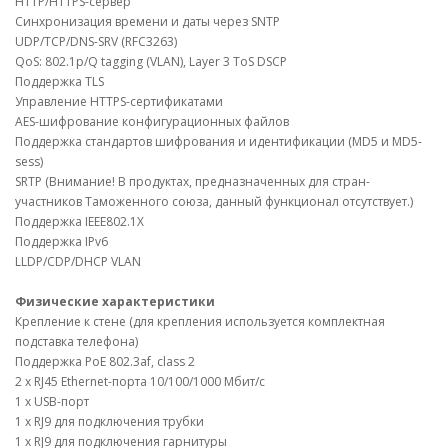
HTTP/HTTPS-сервер
Синхронизация времени и даты через SNTP
UDP/TCP/DNS-SRV (RFC3263)
QoS: 802.1p/Q tagging (VLAN), Layer 3 ToS DSCP
Поддержка TLS
Управление HTTPS-сертификатами
AES-шифрование конфигурационных файлов
Поддержка стандартов шифрования и идентификации (MD5 и MD5-
sess)
SRTP (Внимание! В продуктах, предназначенных для стран-
участников Таможенного союза, данный функционал отсутствует.)
Поддержка IEEE802.1X
Поддержка IPv6
LLDP/CDP/DHCP VLAN
Физические характеристики
Крепление к стене (для крепления используется комплектная
подставка телефона)
Поддержка PoE 802.3af, class 2
2 х RJ45 Ethernet-порта 10/100/1000 Мбит/с
1 x USB-порт
1 х RJ9 для подключения трубки
1 х RJ9 для подключения гарнитуры