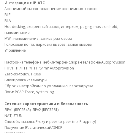
Интеграция с IP-АТС
Анонимный вызов, отклонение анонимных вызовов
BLF
BLA
Hot-desking, экстренный вызов, интерком, paging, music on hold,
напоминание
MWI, напоминание, запись разговора
Голосовая почта, парковка вызова, захват вызова
Управление
Настройка телефона: веб-интерфейс/экран телефона/Autoprovision
FTP/TFTP/HTTP/HTTPS/PnP Autoprovision
Zero-sp-touch, TR069
Блокировка клавиатуры
Сброс к настройкам по умолчанию, перезагрузка
Логи: PCAP Trace, system log
Сетевые характеристики и безопасность
SIPv1 (RFC2543), SIPv2 (RFC3261)
NAT, STUN
Способы вызова: Proxy и peer-to-peer (по IP-адресу)
Получение IP: статический/DHCP