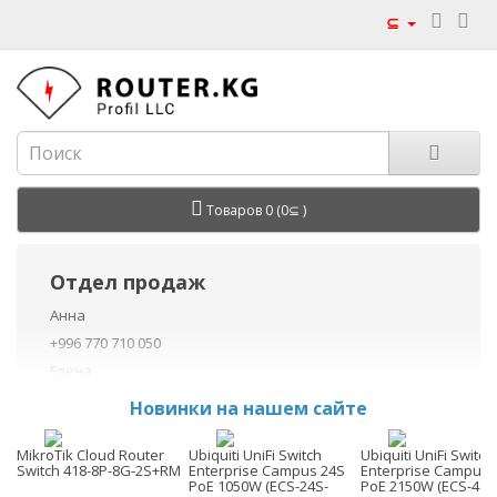
⊆
Товаров 0 (0⊆ )
Отдел продаж
Анна
+996 770 710 050
Елена
+996 770 710 040
Новинки на нашем сайте
+996 755 710 050
Данил
MikroTik Cloud Router
Ubiquiti UniFi Switch
Ubiquiti UniFi Switch
Switch 418-8P-8G-2S+RM
Enterprise Campus 24S
Enterprise Campus 
+996 775 710 060
PoE 1050W (ECS-24S-
PoE 2150W (ECS-48S