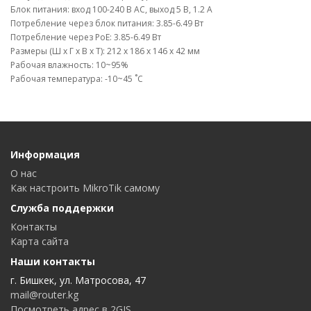
Блок питания: вход 100-240 В AC, выход 5 В, 1.2 А
Потребление через блок питания: 3.85-6.49 Вт
Потребление через PoE: 3.85-6.49 Вт
Размеры (Ш х Г х В х Т): 212 х 186 х 146 х 42 мм
Рабочая влажность: 10~95%
Рабочая температура: -10~45 ˚C
Информация
О нас
Как настроить MikroTik самому
Служба поддержки
Контакты
Карта сайта
Наши контакты
г. Бишкек, ул. Матросова, 47
mail@router.kg
Посмотреть адрес в 2GIS