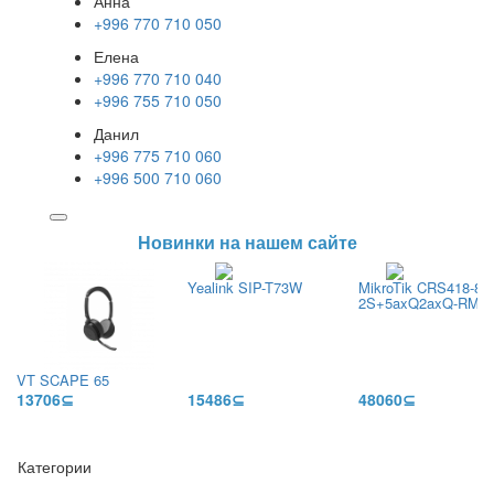
Анна
+996 770 710 050
Елена
+996 770 710 040
+996 755 710 050
Данил
+996 775 710 060
+996 500 710 060
Новинки на нашем сайте
Yealink SIP-T73W
MikroTik CRS418-8P
2S+5axQ2axQ-RM
VT SCAPE 65
13706⊆
15486⊆
48060⊆
Категории