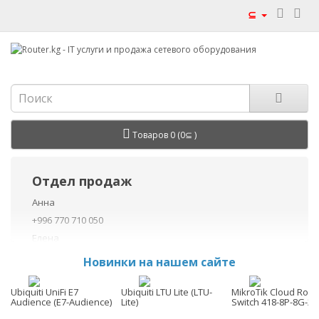
⊆
Товаров 0 (0⊆ )
Отдел продаж
Анна
+996 770 710 050
Елена
+996 770 710 040
Новинки на нашем сайте
+996 755 710 050
Данил
Ubiquiti UniFi E7
Ubiquiti LTU Lite (LTU-
MikroTik Cloud Rout
Audience (E7-Audience)
Lite)
Switch 418-8P-8G-2
+996 775 710 060