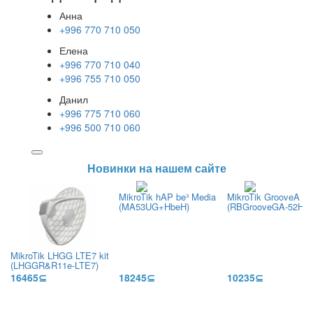
Анна
+996 770 710 050
Елена
+996 770 710 040
+996 755 710 050
Данил
+996 775 710 060
+996 500 710 060
Новинки на нашем сайте
MikroTik hAP be³ Media
MikroTik GrooveA 52
(MA53UG+HbeH)
(RBGrooveGA-52HPa
MikroTik LHGG LTE7 kit
(LHGGR&R11e-LTE7)
16465⊆
18245⊆
10235⊆