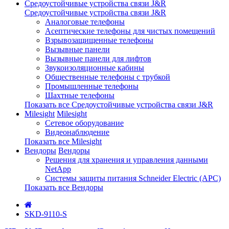
Средоустойчивые устройства связи J&R
Средоустойчивые устройства связи J&R
Аналоговые телефоны
Асептические телефоны для чистых помещений
Взрывозащищенные телефоны
Вызывные панели
Вызывные панели для лифтов
Звукоизоляционные кабины
Общественные телефоны с трубкой
Промышленные телефоны
Шахтные телефоны
Показать все Средоустойчивые устройства связи J&R
Milesight
Milesight
Сетевое оборудование
Видеонаблюдение
Показать все Milesight
Вендоры
Вендоры
Решения для хранения и управления данными
NetApp
Системы защиты питания Schneider Electric (APC)
Показать все Вендоры
SKD-9110-S