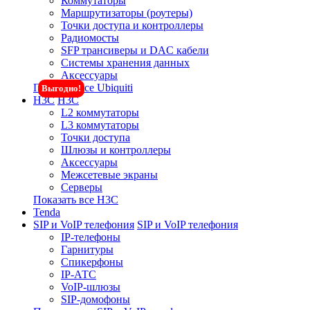
Коммутаторы
Маршрутизаторы (роутеры)
Точки доступа и контроллеры
Радиомосты
SFP трансиверы и DAC кабели
Системы хранения данных
Аксессуары
Показать все Ubiquiti
Выгодно!
H3C
H3C
L2 коммутаторы
L3 коммутаторы
Точки доступа
Шлюзы и контроллеры
Аксессуары
Межсетевые экраны
Серверы
Показать все H3C
Tenda
SIP и VoIP телефония
SIP и VoIP телефония
IP-телефоны
Гарнитуры
Спикерфоны
IP-АТС
VoIP-шлюзы
SIP-домофоны