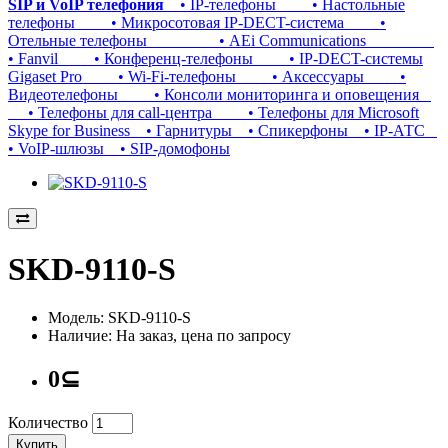
SIP и VoIP телефония
• IP-телефоны
• Настольные
телефоны
• Микросотовая IP-DECT-система
•
Отельные телефоны
• AEi Communications
• Fanvil
• Конференц-телефоны
• IP-DECT-системы
Gigaset Pro
• Wi-Fi-телефоны
• Аксессуары
•
Видеотелефоны
• Консоли мониторинга и оповещения
• Телефоны для call-центра
• Телефоны для Microsoft
Skype for Business
• Гарнитуры
• Спикерфоны
• IP-АТС
• VoIP-шлюзы
• SIP-домофоны
SKD-9110-S
Модель: SKD-9110-S
Наличие: На заказ, цена по запросу
0⊆
Количество
Купить