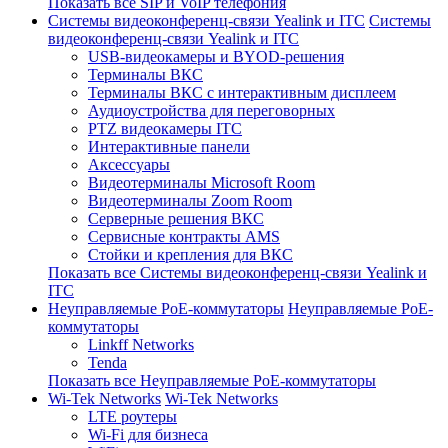
Показать все SIP и VoIP телефония
Системы видеоконференц-связи Yealink и ITC
Системы
видеоконференц-связи Yealink и ITC
USB-видеокамеры и BYOD-решения
Терминалы ВКС
Терминалы ВКС с интерактивным дисплеем
Аудиоустройства для переговорных
PTZ видеокамеры ITC
Интерактивные панели
Аксессуары
Видеотерминалы Microsoft Room
Видеотерминалы Zoom Room
Серверные решения ВКС
Сервисные контракты AMS
Стойки и крепления для ВКС
Показать все Системы видеоконференц-связи Yealink и
ITC
Неуправляемые PoE-коммутаторы
Неуправляемые PoE-
коммутаторы
Linkff Networks
Tenda
Показать все Неуправляемые PoE-коммутаторы
Wi-Tek Networks
Wi-Tek Networks
LTE роутеры
Wi-Fi для бизнеса