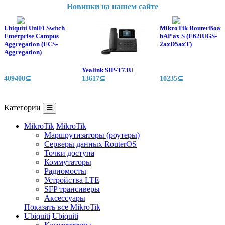
Новинки на нашем сайте
Ubiquiti UniFi Switch
MikroTik RouterBoar
Enterprise Campus
hAP ax S (E62iUGS-
Aggregation (ECS-
2axD5axT)
Aggregation)
Yealink SIP-T73U
409400⊆
13617⊆
10235⊆
Категории
MikroTik
MikroTik
Маршрутизаторы (роутеры)
Серверы данных RouterOS
Точки доступа
Коммутаторы
Радиомосты
Устройства LTE
SFP трансиверы
Аксессуары
Показать все MikroTik
Ubiquiti
Ubiquiti