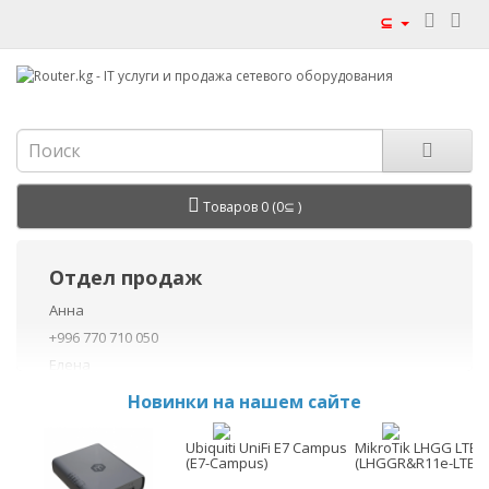
⊆
Товаров 0 (0⊆ )
Отдел продаж
Анна
+996 770 710 050
Елена
+996 770 710 040
Новинки на нашем сайте
+996 755 710 050
Данил
Ubiquiti UniFi E7 Campus
MikroTik LHGG LTE7 
(E7-Campus)
(LHGGR&R11e-LTE7)
+996 775 710 060