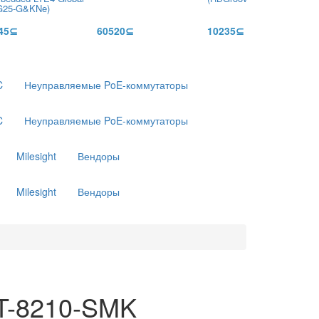
G25-G&KNe)
45⊆
60520⊆
10235⊆
C
Неуправляемые PoE-коммутаторы
C
Неуправляемые PoE-коммутаторы
Milesight
Вендоры
Milesight
Вендоры
T-8210-SMK