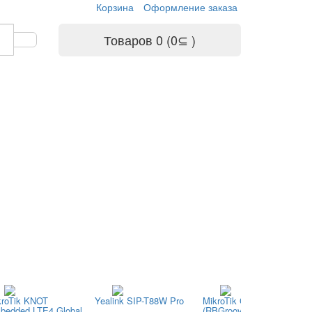
Корзина
Оформление заказа
Товаров 0 (0⊆ )
kroTik KNOT
Yealink SIP-T88W Pro
MikroTik GrooveA 52 ac
bedded LTE4 Global
(RBGrooveGA-52HPacn)