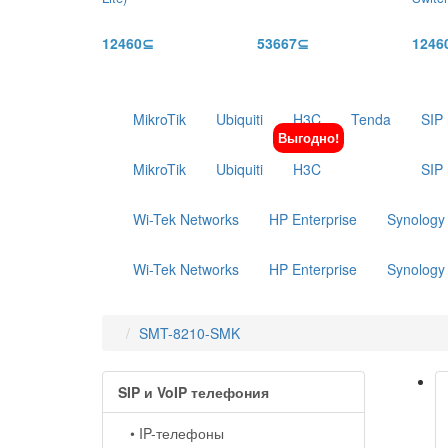
12460⊆
53667⊆
1246
MikroTik
Ubiquiti
H3C
Tenda
SIP
Выгодно!
MikroTik
Ubiquiti
H3C
SIP
Wi-Tek Networks
HP Enterprise
Synology
Wi-Tek Networks
HP Enterprise
Synology
SMT-8210-SMK
SIP и VoIP телефония
• IP-телефоны