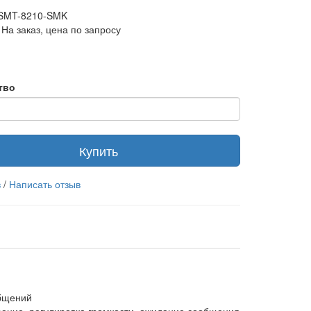
 SMT-8210-SMK
На заказ, цена по запросу
тво
Купить
в
/
Написать отзыв
общений