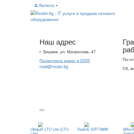
⊆
Валюта
Наш адрес
Гр
ра
г. Бишкек, ул. Матросова, 47
Пн-пт
Посмотреть адрес в 2GIS
mail@router.kg
Сб, в
Ubiquiti LTU Lite (LTU-
Yealink SIP-T88W
Mikro
Lite)
Switc