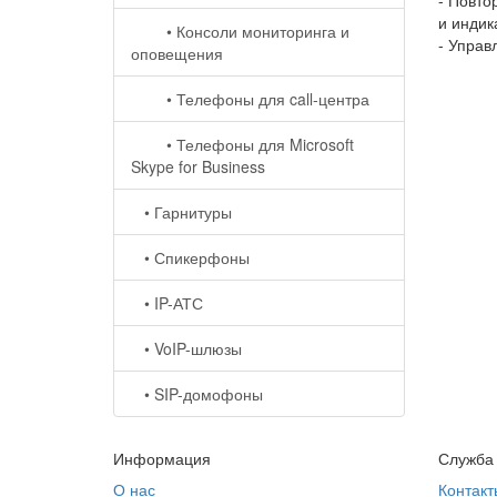
- Повто
и индик
• Консоли мониторинга и
- Управ
оповещения
• Телефоны для call-центра
• Телефоны для Microsoft
Skype for Business
• Гарнитуры
• Спикерфоны
• IP-АТС
• VoIP-шлюзы
• SIP-домофоны
Информация
Служба
О нас
Контакт