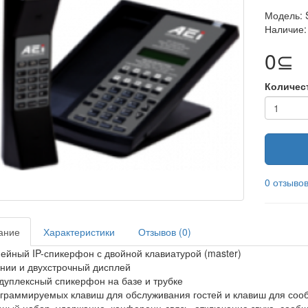
Модель:
Наличие: 
0⊆
Количес
0 отзыво
ание
Характеристики
Отзывов (0)
ейный IP-спикерфон с двойной клавиатурой (master)
инии и двухстрочный дисплей
дуплексный спикерфон на базе и трубке
ограммируемых клавиш для обслуживания гостей и клавиш для со