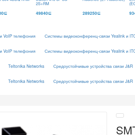
2S+RM
(E
00⊆
49840⊆
289250⊆
93
 и VoIP телефония
Системы видеоконференц-связи Yealink и IT
 и VoIP телефония
Системы видеоконференц-связи Yealink и IT
Teltonika Networks
Средоустойчивые устройства связи J&R
Teltonika Networks
Средоустойчивые устройства связи J&R
SM