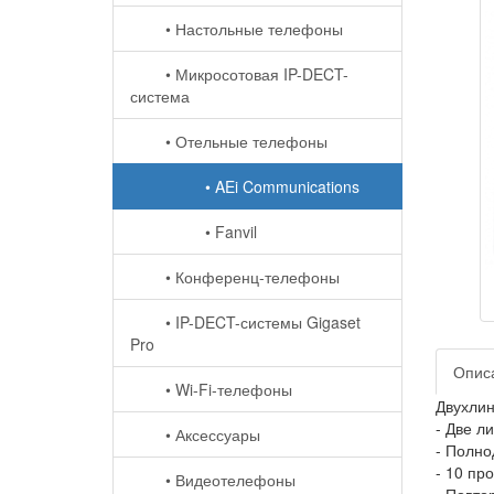
• Настольные телефоны
• Микросотовая IP-DECT-
система
• Отельные телефоны
• AEi Communications
• Fanvil
• Конференц-телефоны
• IP-DECT-системы Gigaset
Pro
Опис
• Wi-Fi-телефоны
Двухлин
- Две л
• Аксессуары
- Полно
- 10 пр
• Видеотелефоны