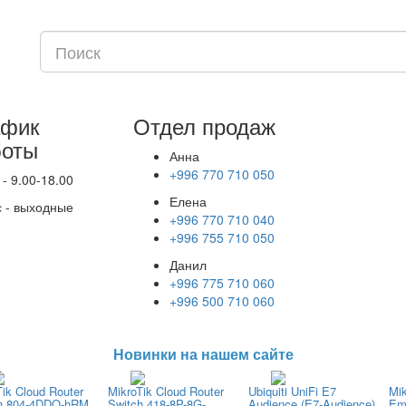
афик
Отдел продаж
боты
Анна
+996 770 710 050
 - 9.00-18.00
Елена
с - выходные
+996 770 710 040
+996 755 710 050
Данил
+996 775 710 060
+996 500 710 060
Новинки на нашем сайте
Tik Cloud Router
MikroTik Cloud Router
Ubiquiti UniFi E7
Mi
h 804-4DDQ-hRM
Switch 418-8P-8G-
Audience (E7-Audience)
Em