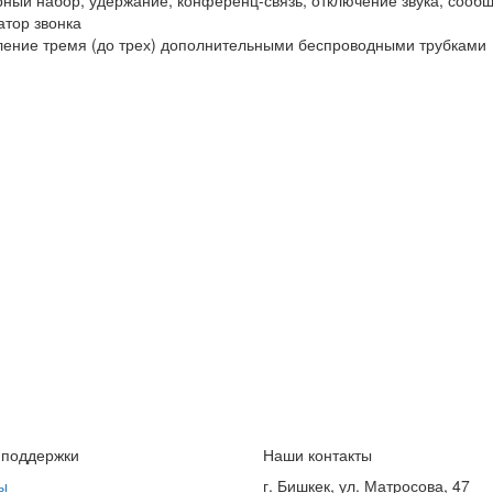
рный набор, удержание, конференц-связь, отключение звука, сооб
атор звонка
ление тремя (до трех) дополнительными беспроводными трубками
 поддержки
Наши контакты
ы
г. Бишкек, ул. Матросова, 47