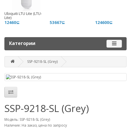
+996 500 710 060
Ubiquiti LTU Lite (LTU-
График работы
Lite)
12460⊆
53667⊆
124600⊆
Пн-пт - 9.00-18.00
Сб, вс - выходные
Категории
Наш адрес
г. Бишкек, ул. Матросова, 47
SSP-9218-SL (Grey)
Посмотреть адрес в 2GIS
mail@router.kg
SSP-9218-SL (Grey)
Модель: SSP-9218-SL (Grey)
Наличие: На заказ, цена по запросу