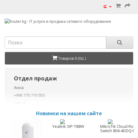
⊆
Товаров 0 (0⊆ )
Отдел продаж
Анна
+996 770 710 050
Елена
+996 770 710 040
Новинки на нашем сайте
+996 755 710 050
Данил
Yealink SIP-T88W
MikroTik Cloud Rout
Switch 804-4DDQ-h
+996 775 710 060