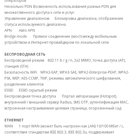
операторов
Несколько PDN
Возможность использования разных PDN для
множественного доступа к сети и услуг.
Управление диапазоном
Блокировка диапазона, отображение
статуса используемого диапазона
APN
Авто APN
Bridge mode
Прямое соединение (мост) между мобильным
устройством и Интернет-провайдером по локальной сети
БЕСПРОВОДНАЯ СЕТЬ
Беспроводной режим
802.11 b / g / n, 2x2 MIMO, точка доступа (AP),
станция (STA)
Безопасность WiFi
WPA3-EAP, WPA3-SAE, WPA2-Enterprise-PEAP, WPA2-
PSK, WEP; AES-CCMP, TKIP, режимы автоматического шифрования,
разделение клиентов
ESSID
ESSID скрытый режим
Беспроводная точка доступа
Портал авторизации (Hotspot),
внутренний / внешний сервер Radius, SMS OTP, аутентификация MAC,
встроенная настраиваемая целевая страница, огороженный сад
ETHERNET
WAN
1 порт WAN (может быть настроен как LAN) 10/100 Мбит / с,
соответствие стандартам IEEE 802.3, IEEE 802.3u, поддерживает