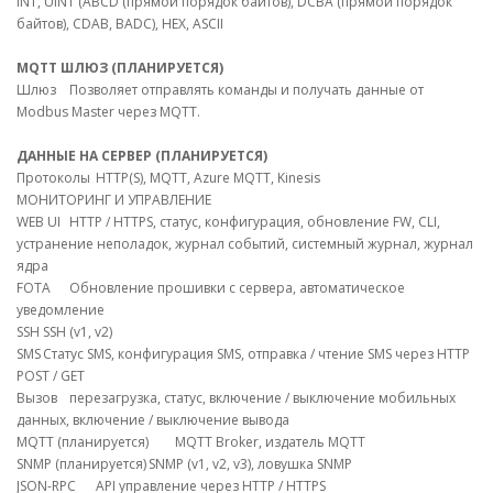
INT, UINT (ABCD (прямой порядок байтов), DCBA (прямой порядок
байтов), CDAB, BADC), HEX, ASCII
MQTT ШЛЮЗ (ПЛАНИРУЕТСЯ)
Шлюз
Позволяет отправлять команды и получать данные от
Modbus Master через MQTT.
ДАННЫЕ НА СЕРВЕР (ПЛАНИРУЕТСЯ)
Протоколы
HTTP(S), MQTT, Azure MQTT, Kinesis
МОНИТОРИНГ И УПРАВЛЕНИЕ
WEB UI
HTTP / HTTPS, статус, конфигурация, обновление FW, CLI,
устранение неполадок, журнал событий, системный журнал, журнал
ядра
FOTA
Обновление прошивки с сервера, автоматическое
уведомление
SSH
SSH (v1, v2)
SMS
Статус SMS, конфигурация SMS, отправка / чтение SMS через HTTP
POST / GET
Вызов
перезагрузка, статус, включение / выключение мобильных
данных, включение / выключение вывода
MQTT (планируется)
MQTT Broker, издатель MQTT
SNMP (планируется)
SNMP (v1, v2, v3), ловушка SNMP
JSON-RPC
API управление через HTTP / HTTPS