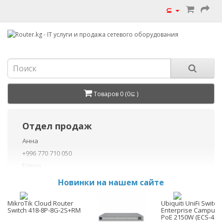
⊆
Товаров 0 (0⊆ )
Отдел продаж
Анна
+996 770 710 050
Елена
+996 770 710 040
Новинки на нашем сайте
+996 755 710 050
Данил
MikroTik Cloud Router
Ubiquiti UniFi Switch
Switch 418-8P-8G-2S+RM
Enterprise Campus 
+996 775 710 060
PoE 2150W (ECS-48S