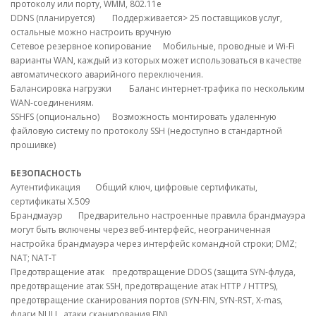
протоколу или порту, WMM, 802.11e
DDNS (планируется)
Поддерживается> 25 поставщиков услуг,
остальные можно настроить вручную
Сетевое резервное копирование
Мобильные, проводные и Wi-Fi
варианты WAN, каждый из которых может использоваться в качестве
автоматического аварийного переключения.
Балансировка нагрузки
Баланс интернет-трафика по нескольким
WAN-соединениям.
SSHFS (опционально)
Возможность монтировать удаленную
файловую систему по протоколу SSH (недоступно в стандартной
прошивке)
БЕЗОПАСНОСТЬ
Аутентификация
Общий ключ, цифровые сертификаты,
сертификаты X.509
Брандмауэр
Предварительно настроенные правила брандмауэра
могут быть включены через веб-интерфейс, неограниченная
настройка брандмауэра через интерфейс командной строки; DMZ;
NAT; NAT-T
Предотвращение атак
предотвращение DDOS (защита SYN-флуда,
предотвращение атак SSH, предотвращение атак HTTP / HTTPS),
предотвращение сканирования портов (SYN-FIN, SYN-RST, X-mas,
флаги NULL, атаки сканирования FIN)