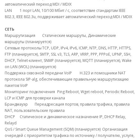
автоматический переход MDI / MDIX
LAN
1 порт LAN, 10/100 Мбит / с, соответствие стандартам IEEE
802.3, IEEE 802.3u, поддерживает автоматический переход MDI / MDIX
СЕТЬ
Маршрутизация
Статические маршруты, Динамические
маршруты (планируется)
Сетевые протоколы
TCP, UDP, IPv4, IPv6, ICMP, NTP, DNS, HTTP, HTTPS,
FTP (планируется), SMTP, SSL v3, TLS, ARP, VRRP, PPP, PPPoE, UPNP, SSH,
DHCP, Telnet-клиент, SNMP (планируется), MQTT (планируется), Wake
on LAN (WOL) (планируется)
Поддержка сквозной передачи VoIP
H.323 и помощники NAT
протокола SIP-alg, обеспечивающие правильную маршрутизацию
пакетов VoIP
Мониторинг подключения
Ping Reboot, Wget reboot, Periodic Reboot,
LCP и ICMP для проверки канала
Брандмауэр
Переадресация портов, правила трафика, правила
NAT, пользовательские правила
DHCP
Статическое и динамическое назначение IP, DHCP Relay,
Relayd
QoS / Smart Queue Management (SQM) (планируется)
Организация
очередей с приоритетом трафика по источнику / получателю, услуге,