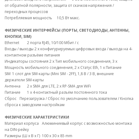
от обратной полярности, защита от скачков напряжения /
переходных процессов
Потребляемая мощность
10,5 Вт макс.
ФИЗИЧЕСКИЕ ИНТЕРФЕЙСЫ (ПОРТЫ, СВЕТОДИОДЫ, АНТЕННЫ,
КНОПКИ, SIM)
Ethernet
2 порта RJ45, 10/100 Мбит / с
Входы / выходы
2 x конфигурируемых цифровых входа / выхода на 4-
контактном разъёме питания
Индикаторы состояния
2 x Тип мобильного соединения, 3 x
Мощность мобильного соединения, 2 x Статус Eth, 1 x Питание
SIM
1 слот для SIM-карты (Mini SIM - 2FF), 1,8 В / 3 В, внешние
держатели SIM-карты
Антенна
2 x SMA для LTE, 2 x RP-SMA для WiFi
Питание
1 x 4-контактный разъём постоянного тока
Сброс
Перезагрузка / Сброс по умолчанию пользователем / Кнопка
сброса к заводским настройкам
ФИЗИЧЕСКИЕ ХАРАКТЕРИСТИКИ
Материал корпуса
Алюминиевый корпус с возможностью монтажа
на DIN-рейку
Размеры (Ш x В x Г)
100 x 30 x 85 mm