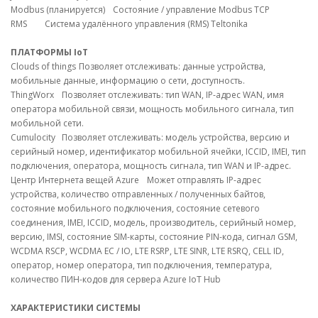
Modbus (планируется)
Состояние / управление Modbus TCP
RMS
Система удалённого управления (RMS) Teltonika
ПЛАТФОРМЫ IoT
Clouds of things
Позволяет отслеживать: данные устройства,
мобильные данные, информацию о сети, доступность.
ThingWorx
Позволяет отслеживать: тип WAN, IP-адрес WAN, имя
оператора мобильной связи, мощность мобильного сигнала, тип
мобильной сети.
Cumulocity
Позволяет отслеживать: модель устройства, версию и
серийный номер, идентификатор мобильной ячейки, ICCID, IMEI, тип
подключения, оператора, мощность сигнала, тип WAN и IP-адрес.
Центр Интернета вещей Azure
Может отправлять IP-адрес
устройства, количество отправленных / полученных байтов,
состояние мобильного подключения, состояние сетевого
соединения, IMEI, ICCID, модель, производитель, серийный номер,
версию, IMSI, состояние SIM-карты, состояние PIN-кода, сигнал GSM,
WCDMA RSCP, WCDMA EC / IO, LTE RSRP, LTE SINR, LTE RSRQ, CELL ID,
оператор, номер оператора, тип подключения, температура,
количество ПИН-кодов для сервера Azure IoT Hub
ХАРАКТЕРИСТИКИ СИСТЕМЫ