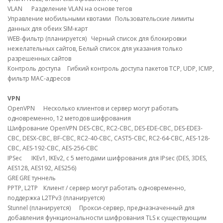
VLAN
Разделение VLAN на основе тегов
Управление мобильными квотами
Пользовательские лимиты
данных для обеих SIM-карт
WEB-фильтр (планируется)
Черный список для блокировки
нежелательных сайтов, Белый список для указания только
разрешенных сайтов
Контроль доступа
Гибкий контроль доступа пакетов TCP, UDP, ICMP,
фильтр MAC-адресов
VPN
OpenVPN
Несколько клиентов и сервер могут работать
одновременно, 12 методов шифрования
Шифрование OpenVPN
DES-CBC, RC2-CBC, DES-EDE-CBC, DES-EDE3-
CBC, DESX-CBC, BF-CBC, RC2-40-CBC, CAST5-CBC, RC2-64-CBC, AES-128-
CBC, AES-192-CBC, AES-256-CBC
IPSec
IKEv1, IKEv2, с 5 методами шифрования для IPsec (DES, 3DES,
AES128, AES192, AES256)
GRE
GRE туннель
PPTP, L2TP
Клиент / сервер могут работать одновременно,
поддержка L2TPv3 (планируется)
Stunnel (планируется)
Прокси-сервер, предназначенный для
добавления функциональности шифрования TLS к существующим