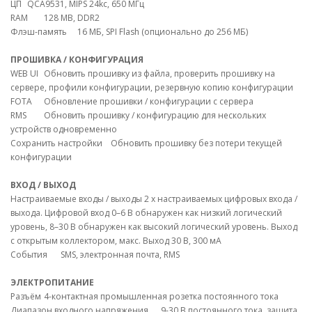
ЦП
QCA9531, MIPS 24kc, 650 МГц
RAM
128 MB, DDR2
Флэш-память
16 МБ, SPI Flash (опционально до 256 МБ)
ПРОШИВКА / КОНФИГУРАЦИЯ
WEB UI
Обновить прошивку из файла, проверить прошивку на
сервере, профили конфигурации, резервную копию конфигурации
FOTA
Обновление прошивки / конфигурации с сервера
RMS
Обновить прошивку / конфигурацию для нескольких
устройств одновременно
Сохранить настройки
Обновить прошивку без потери текущей
конфигурации
ВХОД / ВЫХОД
Настраиваемые входы / выходы
2 x настраиваемых цифровых входа /
выхода. Цифровой вход 0–6 В обнаружен как низкий логический
уровень, 8–30 В обнаружен как высокий логический уровень. Выход
с открытым коллектором, макс. Выход 30 В, 300 мА
События
SMS, электронная почта, RMS
ЭЛЕКТРОПИТАНИЕ
Разъём
4-контактная промышленная розетка постоянного тока
Диапазон входного напряжения
9-30 В постоянного тока, защита