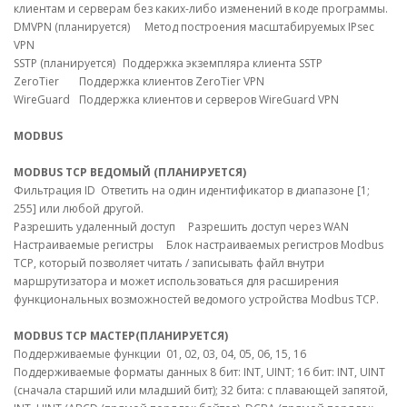
клиентам и серверам без каких-либо изменений в коде программы.
DMVPN (планируется)
Метод построения масштабируемых IPsec
VPN
SSTP (планируется)
Поддержка экземпляра клиента SSTP
ZeroTier
Поддержка клиентов ZeroTier VPN
WireGuard
Поддержка клиентов и серверов WireGuard VPN
MODBUS
MODBUS TCP ВЕДОМЫЙ (ПЛАНИРУЕТСЯ)
Фильтрация ID
Ответить на один идентификатор в диапазоне [1;
255] или любой другой.
Разрешить удаленный доступ
Разрешить доступ через WAN
Настраиваемые регистры
Блок настраиваемых регистров Modbus
TCP, который позволяет читать / записывать файл внутри
маршрутизатора и может использоваться для расширения
функциональных возможностей ведомого устройства Modbus TCP.
MODBUS TCP МАСТЕР(ПЛАНИРУЕТСЯ)
Поддерживаемые функции
01, 02, 03, 04, 05, 06, 15, 16
Поддерживаемые форматы данных
8 бит: INT, UINT; 16 бит: INT, UINT
(сначала старший или младший бит); 32 бита: с плавающей запятой,