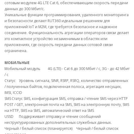
сотовым модулем 4G LTE Cat 6, обеспечивающим скорость передачи
данных до 300 Мбит/с.
Уникальные функции программирования, удаленного мониторинга
и безопасности делают RUT360 идеальным решением для
приложений IoT и M2M, где требуется безопасное и надежное
соединение. Функциональность агрегации операторов связи делает
это компактное устройство незаменимым в областях или
приложениях, где скорость передачи данных сотовой связи
ограничена.
МОБИЛЬНЫЕ
Мобильный модуль
4G (LTE) - Cat 6 до 300 Мбит / с, 3G - до 42 Мбит
/ с
Статус
Уровень сигнала, SINR, RSRP, RSRQ, количество отправленных
/ полученных байтов, подключенная полоса, агрегация несущих,
IMSI, ICCID
SMS
Статус SMS, конфигурация SMS, отправка / чтение SMS через HTTP
POST / GET, электронная почта на SMS, SMS на электронную почту, SMS
на HTTP, SMS на SMS, автоматический ответ на SMS
USSD
Поддерживает отправку и чтение сообщений
неструктурированных дополнительных служебных данных.
Черный / белый список (планируется)
Черный / белый список