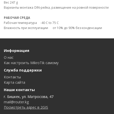
Вес
247 g
Варианты монтажа
DIN-рейка, размещение на ровной поверхности
РАБОЧАЯ СРЕДА
Рабочая температура
-40 C to 75 C
Влажность при эксплуатации
от 10% до 90% без конденсации
Информация
О нас
Как настроить MikroTik самому
Служба поддержки
Контакты
Карта сайта
Наши контакты
г. Бишкек, ул. Матросова, 47
mail@router.kg
Посмотреть адрес в 2GIS