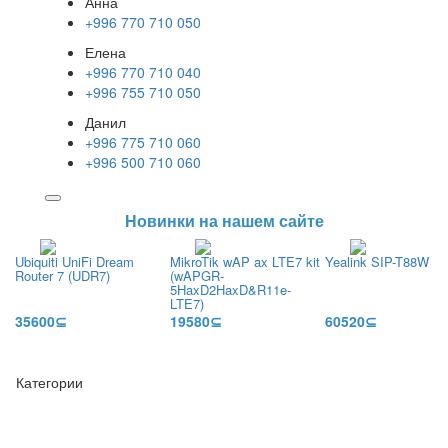
Анна
+996 770 710 050
Елена
+996 770 710 040
+996 755 710 050
Данил
+996 775 710 060
+996 500 710 060
Новинки на нашем сайте
Ubiquiti UniFi Dream
MikroTik wAP ax LTE7 kit
Yealink SIP-T88W Pr
Router 7 (UDR7)
(wAPGR-
5HaxD2HaxD&R11e-
LTE7)
35600⊆
19580⊆
60520⊆
Категории