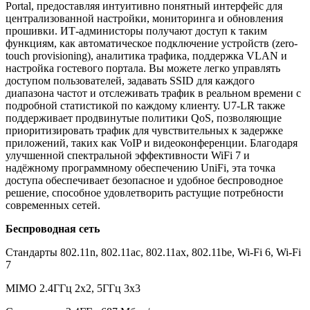
Portal, предоставляя интуитивно понятный интерфейс для
централизованной настройки, мониторинга и обновления
прошивки. ИТ-администоры получают доступ к таким
функциям, как автоматическое подключение устройств (zero-
touch provisioning), аналитика трафика, поддержка VLAN и
настройка гостевого портала. Вы можете легко управлять
доступом пользователей, задавать SSID для каждого
диапазона частот и отслеживать трафик в реальном времени с
подробной статистикой по каждому клиенту. U7-LR также
поддерживает продвинутые политики QoS, позволяющие
приоритизировать трафик для чувствительных к задержке
приложений, таких как VoIP и видеоконференции. Благодаря
улучшенной спектральной эффективности WiFi 7 и
надёжному программному обеспечению UniFi, эта точка
доступа обеспечивает безопасное и удобное беспроводное
решение, способное удовлетворить растущие потребности
современных сетей.
Беспроводная сеть
Стандарты 802.11n, 802.11ac, 802.11ax, 802.11be, Wi-Fi 6, Wi-Fi
7
MIMO 2.4ГГц 2x2, 5ГГц 3x3