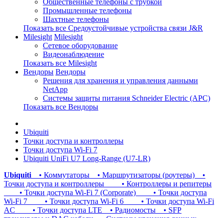
Общественные телефоны с трубкой
Промышленные телефоны
Шахтные телефоны
Показать все Средоустойчивые устройства связи J&R
Milesight
Milesight
Сетевое оборудование
Видеонаблюдение
Показать все Milesight
Вендоры
Вендоры
Решения для хранения и управления данными
NetApp
Системы защиты питания Schneider Electric (APC)
Показать все Вендоры
Ubiquiti
Точки доступа и контроллеры
Точки доступа Wi-Fi 7
Ubiquiti UniFi U7 Long-Range (U7-LR)
Ubiquiti
• Коммутаторы
• Маршрутизаторы (роутеры)
•
Точки доступа и контроллеры
• Контроллеры и репитеры
• Точки доступа Wi-Fi 7 (Corporate)
• Точки доступа
Wi-Fi 7
• Точки доступа Wi-Fi 6
• Точки доступа Wi-Fi
AC
• Точки доступа LTE
• Радиомосты
• SFP