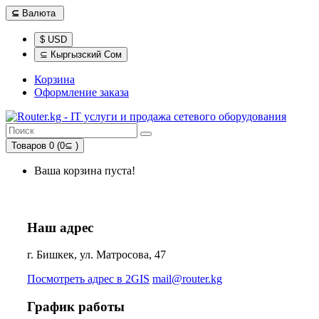
⊆
Валюта
$ USD
⊆ Кыргызский Сом
Корзина
Оформление заказа
Товаров 0 (0⊆ )
Ваша корзина пуста!
Наш адрес
г. Бишкек, ул. Матросова, 47
Посмотреть адрес в 2GIS
mail@router.kg
График работы