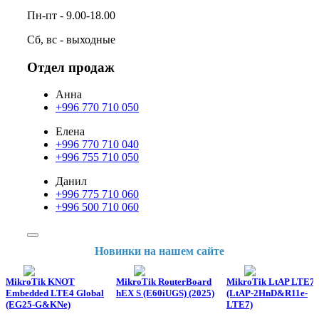
Пн-пт - 9.00-18.00
Сб, вс - выходные
Отдел продаж
Анна
+996 770 710 050
Елена
+996 770 710 040
+996 755 710 050
Данил
+996 775 710 060
+996 500 710 060
Новинки на нашем сайте
MikroTik KNOT
MikroTik RouterBoard
MikroTik LtAP LTE7 k
Embedded LTE4 Global
hEX S (E60iUGS) (2025)
(LtAP-2HnD&R11e-
(EG25-G&KNe)
LTE7)