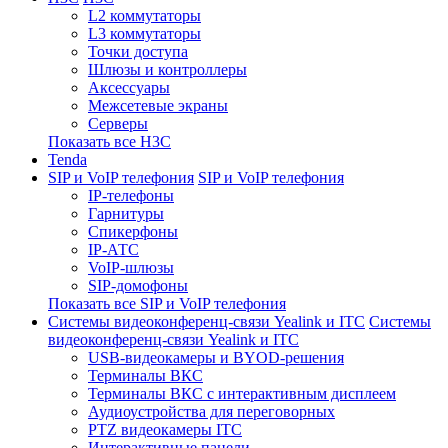
L2 коммутаторы
L3 коммутаторы
Точки доступа
Шлюзы и контроллеры
Аксессуары
Межсетевые экраны
Серверы
Показать все H3C
Tenda
SIP и VoIP телефония
SIP и VoIP телефония
IP-телефоны
Гарнитуры
Спикерфоны
IP-АТС
VoIP-шлюзы
SIP-домофоны
Показать все SIP и VoIP телефония
Системы видеоконференц-связи Yealink и ITC
Системы
видеоконференц-связи Yealink и ITC
USB-видеокамеры и BYOD-решения
Терминалы ВКС
Терминалы ВКС с интерактивным дисплеем
Аудиоустройства для переговорных
PTZ видеокамеры ITC
Интерактивные панели