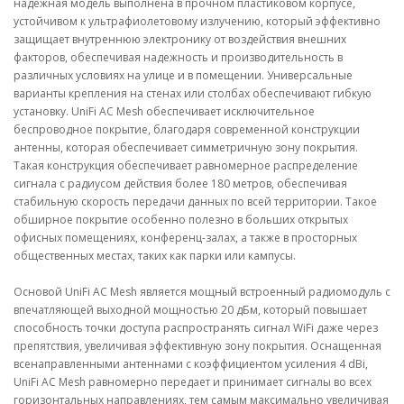
надежная модель выполнена в прочном пластиковом корпусе,
устойчивом к ультрафиолетовому излучению, который эффективно
защищает внутреннюю электронику от воздействия внешних
факторов, обеспечивая надежность и производительность в
различных условиях на улице и в помещении. Универсальные
варианты крепления на стенах или столбах обеспечивают гибкую
установку. UniFi AC Mesh обеспечивает исключительное
беспроводное покрытие, благодаря современной конструкции
антенны, которая обеспечивает симметричную зону покрытия.
Такая конструкция обеспечивает равномерное распределение
сигнала с радиусом действия более 180 метров, обеспечивая
стабильную скорость передачи данных по всей территории. Такое
обширное покрытие особенно полезно в больших открытых
офисных помещениях, конференц-залах, а также в просторных
общественных местах, таких как парки или кампусы.
Основой UniFi AC Mesh является мощный встроенный радиомодуль с
впечатляющей выходной мощностью 20 дБм, который повышает
способность точки доступа распространять сигнал WiFi даже через
препятствия, увеличивая эффективную зону покрытия. Оснащенная
всенаправленными антеннами с коэффициентом усиления 4 dBi,
UniFi AC Mesh равномерно передает и принимает сигналы во всех
горизонтальных направлениях, тем самым максимально увеличивая