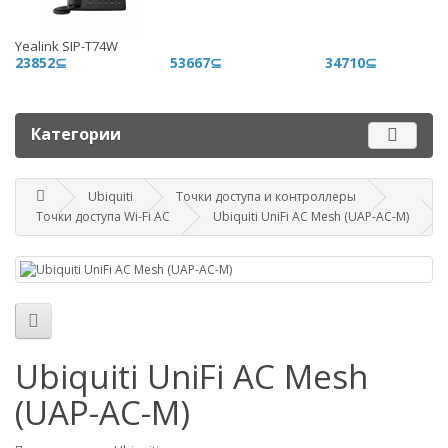
+996 500 710 060
Yealink SIP-T74W
График работы
23852⊆
53667⊆
34710⊆
Пн-пт - 9.00-18.00
Сб, вс - выходные
Категории
Наш адрес
г. Бишкек, ул. Матросова, 47
Ubiquiti
Точки доступа и контроллеры
Точки доступа Wi-Fi AC
Ubiquiti UniFi AC Mesh (UAP-AC-M)
Посмотреть адрес в 2GIS
mail@router.kg
Ubiquiti UniFi AC Mesh
(UAP-AC-M)