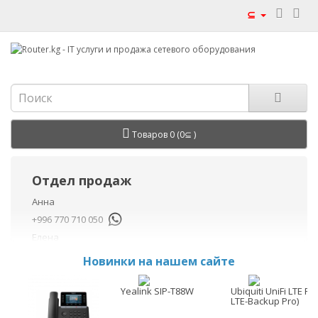
⊆
Товаров 0 (0⊆ )
Отдел продаж
Анна
+996 770 710 050
Елена
+996 770 710 040
Новинки на нашем сайте
+996 755 710 050
Данил
Yealink SIP-T88W
Ubiquiti UniFi LTE Pro
LTE-Backup Pro)
+996 775 710 060