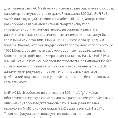
Для питания UniFi AC Mesh можно использовать различные способы,
например, коммутатор с поддержкой стандарта 802.3af, UniFi PoE
Switch или входящий в комплект гигабитный PoE-адаптер. Такое
разнообразие вариантов питания свидетельствует об
универсальности устройства, позволяя устанавливать его в
различных местах, где традиционные системы питания могут быть
сложными или ограниченными. UniFi AC Mesh оснащен одним
портом Ethernet, который поддерживает пропускную способность до
1000 Мбит/с, обеспечивая высокоскоростную передачу данных.
Кроме того, устройство поддерживает стандарты Passive PoE 24V и
802.3af. Если Passive PoE обеспечивает постоянное напряжение без
согласования, что делает его простым и экономичным, то 802.3af
динамически регулирует подачу питания в зависимости от
требований подключенного устройства, повышая безопасность и
совместимость.
UniFi AC Mesh работает по стандартам 802.11 a/b/g/n/r/k/v/ac,
обеспечивая широкую совместимость с различными устройствами и
оптимизируя производительность сети. В нем реализована
технология MIMO с конфигурацией 2x2 в диапазонах 2,4 и 5 ГГц.
Такая конфигурация использует несколько антенн для