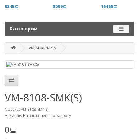
+996 500 710 060
9345⊆
8099⊆
16465⊆
График работы
Пн-пт - 9.00-18.00
Категории
Сб, вс - выходные
VM-8108-SMK(S)
Наш адрес
г. Бишкек, ул. Матросова, 47
Посмотреть адрес в 2GIS
mail@router.kg
VM-8108-SMK(S)
Модель: VM-8108-SMK(S)
Наличие: На заказ, цена по запросу
0⊆