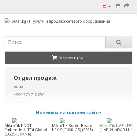
⊆
Товаров 0 (0⊆ )
Отдел продаж
Анна
+996 770 710 050
Елена
+996 770 710 040
Новинки на нашем сайте
+996 755 710 050
Данил
MikroTik KNOT
MikroTik RouterBoard
MikroTik LtAP LTE7 ki
Embedded LTE4 Global
hEX S (E60iUGS) (2025)
(LtAP-2HnD&R11e-LT
+996 775 710 060
(EG25-G&KNe)