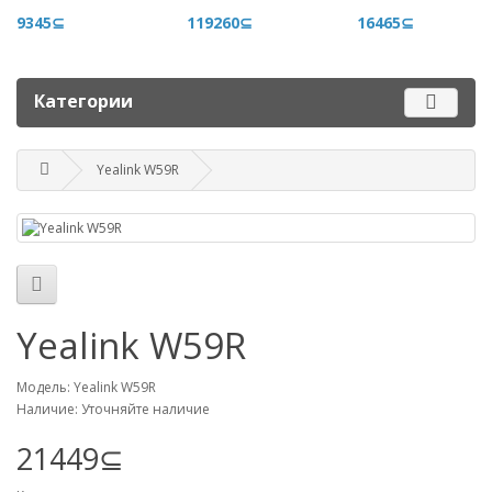
+996 500 710 060
9345⊆
119260⊆
16465⊆
График работы
Пн-пт - 9.00-18.00
Категории
Сб, вс - выходные
Yealink W59R
Наш адрес
г. Бишкек, ул. Матросова, 47
Посмотреть адрес в 2GIS
mail@router.kg
Yealink W59R
Модель: Yealink W59R
Наличие: Уточняйте наличие
21449⊆