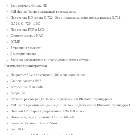
Звук формата Optima HD
Full-duplex (полнодуплексная) громкая связь
Поддержка HD кодека G.722, Opus, поддержка стандартных кодеков G.711,
G.726, G. 729, iLBC
Поддержка FNR и LC3
Совместимость с HAC
DTMF
5 уровней громкости
9 мелодий вызова
Звуковое уведомление о низком уровне заряда батареи
Физические характеристики
Покрытие: 50м в помещении, 300м вне помещения
Степень защиты IP67
Встроенный Bluetooth
Вибрация
28 часов разговора (18 часов с подключенной Bluetooth гарнитурой)
360 часов в режиме ожидания (200 часов с подключенной Bluetooth гарнитурой)
Цветной 1.8’’ экран с разрешением 128x160 точек
Питание зарядного стакана: DC 5В / 600мA
Размеры: 157мм x 51мм x 24мм
Вес: 183 г.