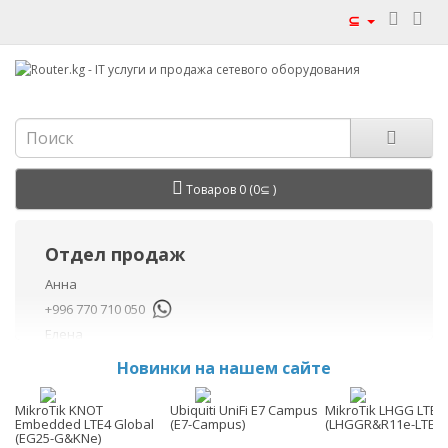
⊆
Товаров 0 (0⊆ )
Отдел продаж
Анна
+996 770 710 050
Елена
+996 770 710 040
Новинки на нашем сайте
+996 755 710 050
Данил
MikroTik KNOT
Ubiquiti UniFi E7 Campus
MikroTik LHGG LTE7 
Embedded LTE4 Global
(E7-Campus)
(LHGGR&R11e-LTE7)
+996 775 710 060
(EG25-G&KNe)