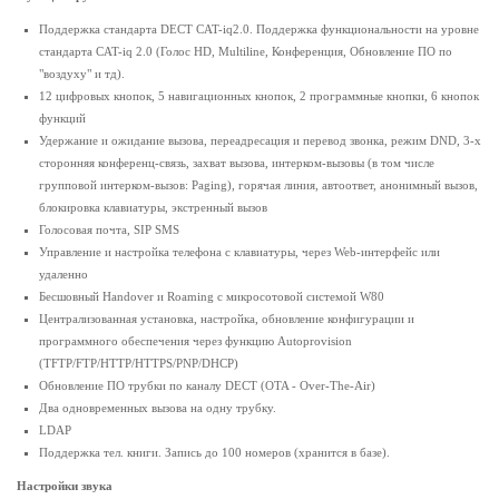
Поддержка стандарта DECT CAT-iq2.0. Поддержка функциональности на уровне
стандарта CAT-iq 2.0 (Голос HD, Multiline, Конференция, Обновление ПО по
"воздуху" и тд).
12 цифровых кнопок, 5 навигационных кнопок, 2 программные кнопки, 6 кнопок
функций
Удержание и ожидание вызова, переадресация и перевод звонка, режим DND, 3-х
сторонняя конференц-связь, захват вызова, интерком-вызовы (в том числе
групповой интерком-вызов: Paging), горячая линия, автоответ, анонимный вызов,
блокировка клавиатуры, экстренный вызов
Голосовая почта, SIP SMS
Управление и настройка телефона с клавиатуры, через Web-интерфейс или
удаленно
Бесшовный Handover и Roaming с микросотовой системой W80
Централизованная установка, настройка, обновление конфигурации и
программного обеспечения через функцию Autoprovision
(TFTP/FTP/HTTP/HTTPS/PNP/DHCP)
Обновление ПО трубки по каналу DECT (OTA - Over-The-Air)
Два одновременных вызова на одну трубку.
LDAP
Поддержка тел. книги. Запись до 100 номеров (хранится в базе).
Настройки звука