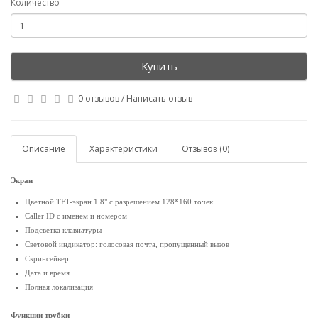
Количество
Купить
0 отзывов
/
Написать отзыв
Описание
Характеристики
Отзывов (0)
Экран
Цветной TFT-экран 1.8" с разрешением 128*160 точек
Caller ID с именем и номером
Подсветка клавиатуры
Световой индикатор: голосовая почта, пропущенный вызов
Скринсейвер
Дата и время
Полная локализация
Функции трубки