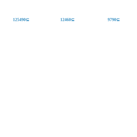
125490⊆
12460⊆
9790⊆