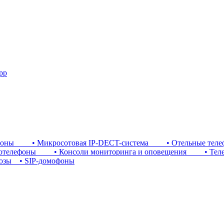
pp
фоны
• Микросотовая IP-DECT-система
• Отельные теле
телефоны
• Консоли мониторинга и оповещения
• Телефо
юзы
• SIP-домофоны