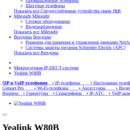
Промышленные телефоны
Шахтные телефоны
Показать все Средоустойчивые устройства связи J&R
Milesight
Milesight
Сетевое оборудование
Видеонаблюдение
Показать все Milesight
Вендоры
Вендоры
Решения для хранения и управления данными NetA
Системы защиты питания Schneider Electric (APC)
Показать все Вендоры
Микросотовая IP-DECT-система
Yealink W80B
SIP и VoIP телефония
• IP-телефоны
• Настольные теле
Gigaset Pro
• Wi-Fi-телефоны
• Аксессуары
• Видео
Business
• Гарнитуры
• Спикерфоны
• IP-АТС
• VoIP-шл
Yealink W80B