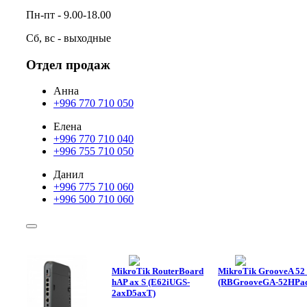
Пн-пт - 9.00-18.00
Сб, вс - выходные
Отдел продаж
Анна
+996 770 710 050
Елена
+996 770 710 040
+996 755 710 050
Данил
+996 775 710 060
+996 500 710 060
MikroTik RouterBoard
MikroTik GrooveA 52 
hAP ax S (E62iUGS-
(RBGrooveGA-52HPac
2axD5axT)