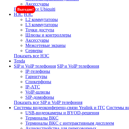
Аксессуары
Показать все Ubiquiti
Выгодно!
H3C
H3C
L2 коммутаторы
L3 коммутаторы
Точки доступа
Шлюзы и контроллеры
Аксессуары
Межсетевые экраны
Серверы
Показать все H3C
Tenda
SIP и VoIP телефония
SIP и VoIP телефония
IP-телефоны
Гарнитуры
Спикерфоны
IP-АТС
VoIP-шлюзы
SIP-домофоны
Показать все SIP и VoIP телефония
Системы видеоконференц-связи Yealink и ITC
Системы ви
USB-видеокамеры и BYOD-решения
Терминалы ВКС
Терминалы ВКС с интерактивным дисплеем
Аудиоустройства для переговорных