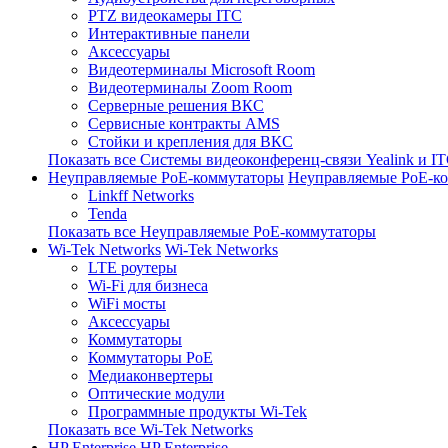
PTZ видеокамеры ITC
Интерактивные панели
Аксессуары
Видеотерминалы Microsoft Room
Видеотерминалы Zoom Room
Серверные решения ВКС
Сервисные контракты AMS
Стойки и крепления для ВКС
Показать все Системы видеоконференц-связи Yealink и I
Неуправляемые PoE-коммутаторы
Неуправляемые PoE-к
Linkff Networks
Tenda
Показать все Неуправляемые PoE-коммутаторы
Wi-Tek Networks
Wi-Tek Networks
LTE роутеры
Wi-Fi для бизнеса
WiFi мосты
Аксессуары
Коммутаторы
Коммутаторы PoE
Медиаконвертеры
Оптические модули
Программные продукты Wi-Tek
Показать все Wi-Tek Networks
HP Enterprise
HP Enterprise