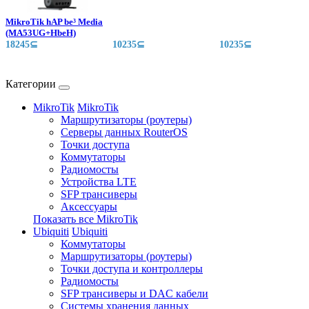
MikroTik hAP be³ Media
(MA53UG+HbeH)
18245⊆
10235⊆
10235⊆
Категории
MikroTik
MikroTik
Маршрутизаторы (роутеры)
Серверы данных RouterOS
Точки доступа
Коммутаторы
Радиомосты
Устройства LTE
SFP трансиверы
Аксессуары
Показать все MikroTik
Ubiquiti
Ubiquiti
Коммутаторы
Маршрутизаторы (роутеры)
Точки доступа и контроллеры
Радиомосты
SFP трансиверы и DAC кабели
Системы хранения данных