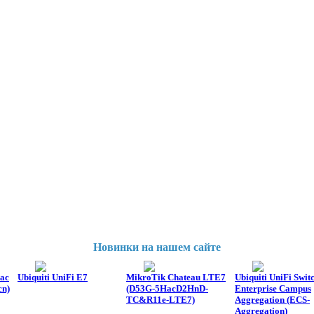
Новинки на нашем сайте
ac
Ubiquiti UniFi E7
MikroTik Chateau LTE7
Ubiquiti UniFi Swit
n)
(D53G-5HacD2HnD-
Enterprise Campus
TC&R11e-LTE7)
Aggregation (ECS-
Aggregation)