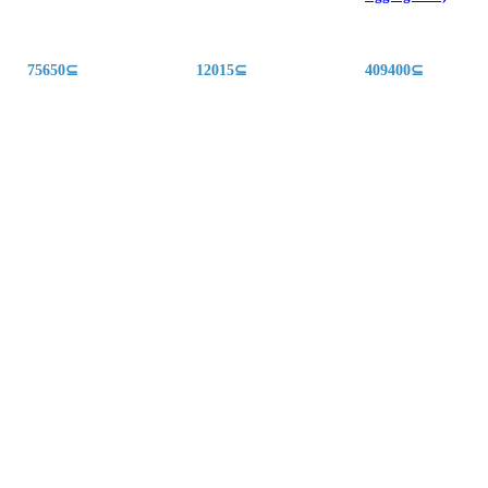
75650⊆
12015⊆
409400⊆