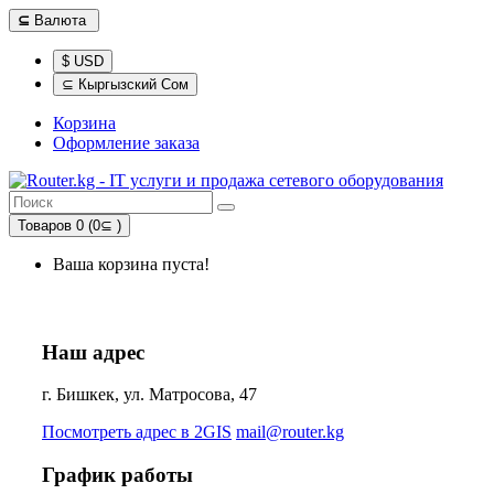
⊆
Валюта
$ USD
⊆ Кыргызский Сом
Корзина
Оформление заказа
Товаров 0 (0⊆ )
Ваша корзина пуста!
Наш адрес
г. Бишкек, ул. Матросова, 47
Посмотреть адрес в 2GIS
mail@router.kg
График работы