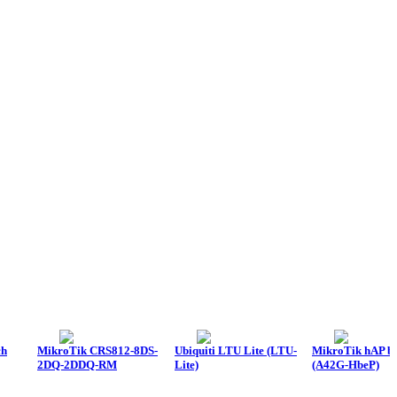
ch
MikroTik CRS812-8DS-
Ubiquiti LTU Lite (LTU-
MikroTik hAP be 
2DQ-2DDQ-RM
Lite)
(A42G-HbeP)