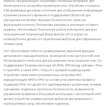
Network, предлагающего интуитивно понятный интерфейс для
мониторинга и настройки параметров сети. Устройство оснащено
0,96-дюймовым дисплеем состояния для отображения информации
в режиме реального времени и поддерживает Bluetooth для
упрощения настройки. Функции безопасности, такие как
фильтрация контента, блокировка рекламы и изоляция гостевого
трафика, обеспечивают безопасную работу в Интернете для всех
пользователей. Компактный форм-фактор UX7 и корпус из
поликарбоната делают его практичным выбором для современных
сетевых нужд.
UX7 обеспечивает гибкость развертывания, выполняя функции
автономного маршрутизатора, проводной точки доступа UniFi или
беспроводного mesh-узла для расширения зоны покрытия сети. Он
поддерживает безлицензионную SD-WAN, VPN между сайтами с IPsec
и OpenVPN, а также VPN с Teleport с нулевой конфигурацией.
Устройство также имеет расширенные настройки NAT,
маршрутизацию WAN и VPN на основе установленных правил и
поддержку IPv6, что делает его адаптируемым к различным сетевым
сценариям. Надежные протоколы безопасности, возможности
управления трафиком и бесшовная интеграция с экосистемой UniFi
делают устройство универсальным выбором для домашних и
корпоративных сред, обеспечивая надежную,