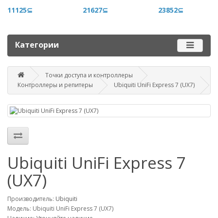
+996 500 710 060
11125⊆
21627⊆
23852⊆
График работы
Пн-пт - 9.00-18.00
Категории
Сб, вс - выходные
Точки доступа и контроллеры
Наш адрес
Контроллеры и репитеры
Ubiquiti UniFi Express 7 (UX7)
г. Бишкек, ул. Матросова, 47
Посмотреть адрес в 2GIS
mail@router.kg
Ubiquiti UniFi Express 7
(UX7)
Производитель:
Ubiquiti
Модель: Ubiquiti UniFi Express 7 (UX7)