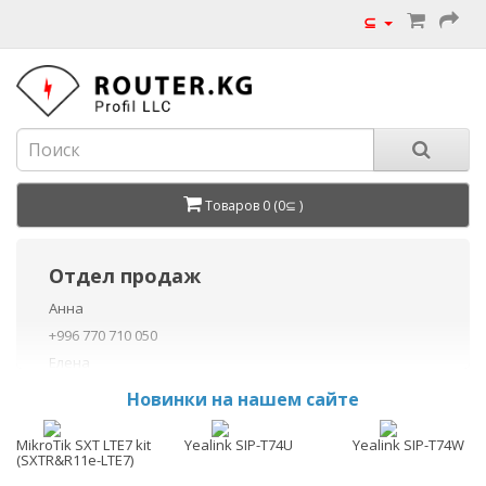
⊆
Товаров 0 (0⊆ )
Отдел продаж
Анна
+996 770 710 050
Елена
+996 770 710 040
Новинки на нашем сайте
+996 755 710 050
Данил
MikroTik SXT LTE7 kit
Yealink SIP-T74U
Yealink SIP-T74W
(SXTR&R11e-LTE7)
+996 775 710 060