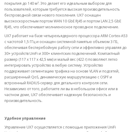
покрытия до 140 м². Это делает его идеальным выбором для
пользователей, которым требуется высокая производительность
беспроводной связи нового поколения. UX7 оснащен
высокоскоростным портом WAN 10 GbE RJ45 и портом LAN 2,5 GbE
RJ45, что обеспечивает молниеносное проводное подключение.
UX7 работает на базе четырехъядерного процессора ARM Cortex-A53
с частотой 1,5 ГГц и оснащен системной памятью объемом 3 ГБ,
обеспечивая бесперебойную работу сети и эффективно управляя до
30+ устройств UniFi и 300+ клиентских подключений. Компактный
размер (117 x 117 x 42,5 мм) и малый вес (422 г) позволяют легко
интегрировать устройство в любую систему. Устройство
поддерживает сегментацию трафика на основе VLAN и подсетей,
расширенный QoS, динамическую маршрутизацию с OSPF и
встроенный RADIUS-сервер для детального контроля сети.
Независимо от того, работаете ли вы в небольшом офисе или в
частном доме, UX7 обеспечивает надежную безопасность и
производительность.
Удобное управление
Управление UX7 осуществляется с помощью приложения UniFi