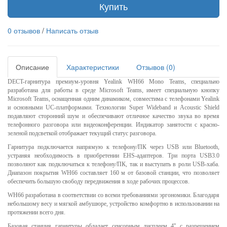
Купить
0 отзывов
/
Написать отзыв
Описание
Характеристики
Отзывов (0)
DECT-гарнитура премиум-уровня Yealink WH66 Mono Teams, специально
разработана для работы в среде Microsoft Teams, имеет специальную кнопку
Microsoft Teams, оснащенная одним динамиком, совместима с телефонами Yealink
и основными UC-платформами. Технологии Super Wideband и Acoustic Shield
подавляют сторонний шум и обеспечивают отличное качество звука во время
телефонного разговора или видеоконференции. Индикатор занятости с красно-
зеленой подсветкой отображает текущий статус разговора.
Гарнитура подключается напрямую к телефону/ПК через USB или Bluetooth,
устраняя необходимость в приобретении EHS-адаптеров. Три порта USB3.0
позволяют как подключаться к телефону/ПК, так и выступать в роли USB-хаба.
Диапазон покрытия WH66 составляет 160 м от базовой станции, что позволяет
обеспечить большую свободу передвижения в ходе рабочих процессов.
WH66 разработана в соответствии со всеми требованиями эргономики. Благодаря
небольшому весу и мягкой амбушюре, устройство комфортно в использовании на
протяжении всего дня.
Базовая станция гарнитуры обладает сенсорным дисплеем 4'' с разрешением