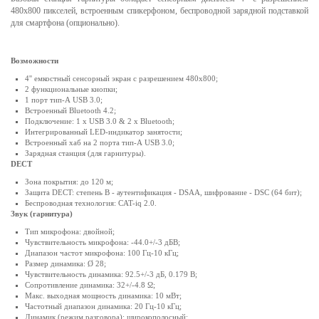
480x800 пикселей, встроенным спикерфоном, беспроводной зарядной подставкой
для смартфона (опционально).
Возможности
4'' емкостный сенсорный экран с разрешением 480x800;
2 функциональные кнопки;
1 порт тип-А USB 3.0;
Встроенный Bluetooth 4.2;
Подключение: 1 x USB 3.0 & 2 x Bluetooth;
Интегрированный LED-индикатор занятости;
Встроенный хаб на 2 порта тип-А USB 3.0;
Зарядная станция (для гарнитуры).
DECT
Зона покрытия: до 120 м;
Защита DECT: степень B - аутентификация - DSAA, шифрование - DSC (64 бит);
Беспроводная технология: CAT-iq 2.0.
Звук (гарнитура)
Тип микрофона: двойной;
Чувствительность микрофона: -44.0+/-3 дБВ;
Диапазон частот микрофона: 100 Гц-10 кГц;
Размер динамика: Ø 28;
Чувствительность динамика: 92.5+/-3 дБ, 0.179 В;
Сопротивление динамика: 32+/-4.8 Ω;
Макс. выходная мощность динамика: 10 мВт;
Частотный диапазон динамика: 20 Гц-10 кГц;
Динамик (режим разговора): широкополосный;