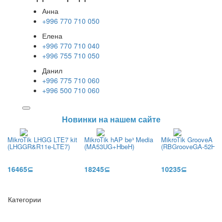
Анна
+996 770 710 050
Елена
+996 770 710 040
+996 755 710 050
Данил
+996 775 710 060
+996 500 710 060
Новинки на нашем сайте
MikroTik LHGG LTE7 kit
MikroTik hAP be³ Media
MikroTik GrooveA 52
(LHGGR&R11e-LTE7)
(MA53UG+HbeH)
(RBGrooveGA-52HPa
16465⊆
18245⊆
10235⊆
Категории