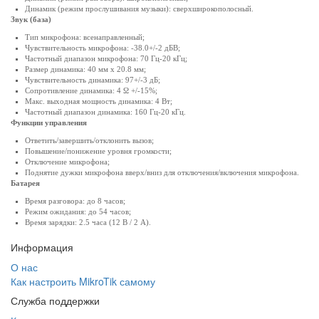
Динамик (режим прослушивания музыки): сверхширокополосный.
Звук (база)
Тип микрофона: всенаправленный;
Чувствительность микрофона: -38.0+/-2 дБВ;
Частотный диапазон микрофона: 70 Гц-20 кГц;
Размер динамика: 40 мм х 20.8 мм;
Чувствительность динамика: 97+/-3 дБ;
Сопротивление динамика: 4 Ω +/-15%;
Макс. выходная мощность динамика: 4 Вт;
Частотный диапазон динамика: 160 Гц-20 кГц.
Функции управления
Ответить/завершить/отклонить вызов;
Повышение/понижение уровня громкости;
Отключение микрофона;
Поднятие дужки микрофона вверх/вниз для отключения/включения микрофона.
Батарея
Время разговора: до 8 часов;
Режим ожидания: до 54 часов;
Время зарядки: 2.5 часа (12 В / 2 A).
Информация
О нас
Как настроить MikroTik самому
Служба поддержки